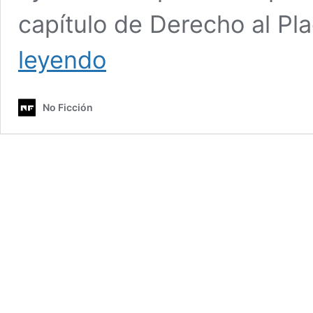
capítulo de Derecho al Pl
Eyaculación
leyendo
precoz
Ep.
2
No Ficción