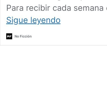
Para recibir cada semana 
La
Sigue leyendo
Instantánea:
Vergonzosa
sentencia
No Ficción
por
Hogar
Seguro