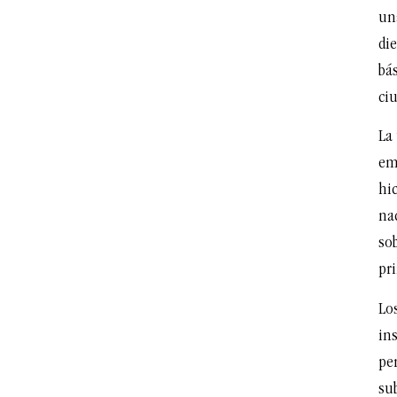
una
di
bás
ci
La 
em
hi
nac
so
pri
Los
in
pe
sub