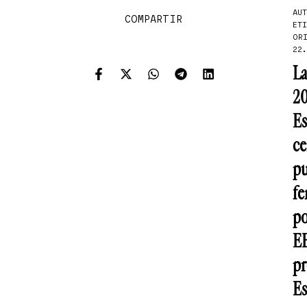
AU
COMPARTIR
ETI
OR
22.
La
20
Es
ce
pu
fe
po
EE
pr
Es