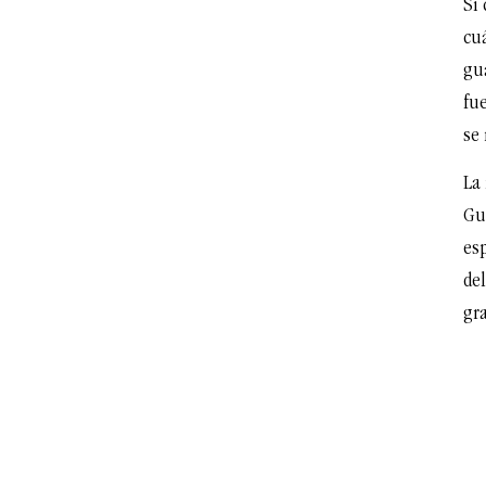
Si
cu
gu
fu
se 
La
Gu
es
de
gra