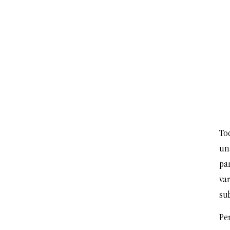
Tod
un
pa
var
su
Pe