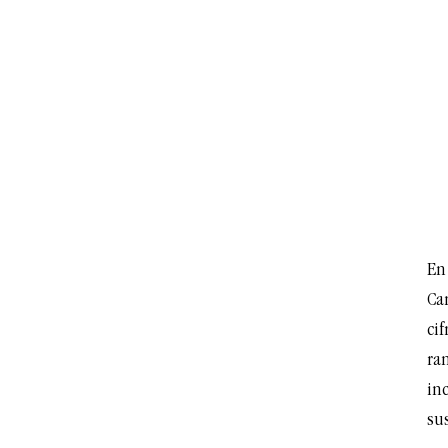
En 
Ca
cif
ran
in
su