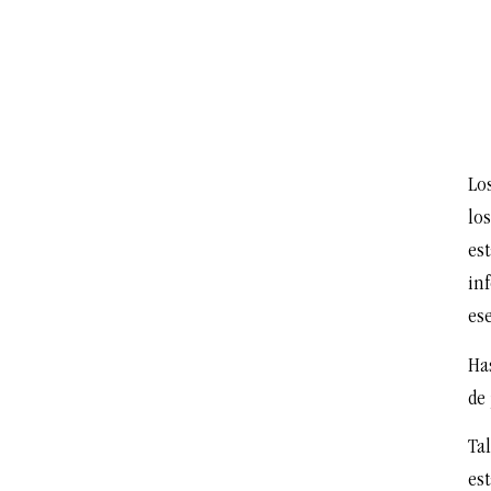
Lo
lo
es
inf
es
Has
de
Ta
est