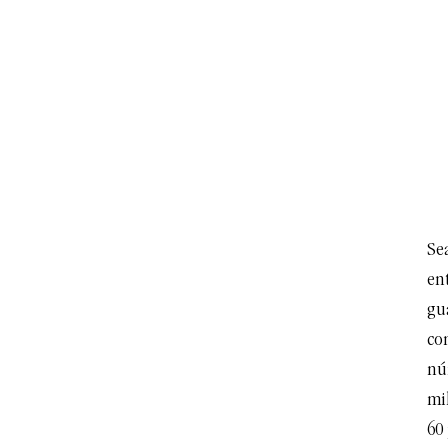
Se
en
gu
co
nú
mi
60