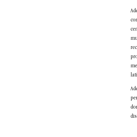
Ad
con
ce
mu
re
pr
me
la
Ad
pe
dom
di