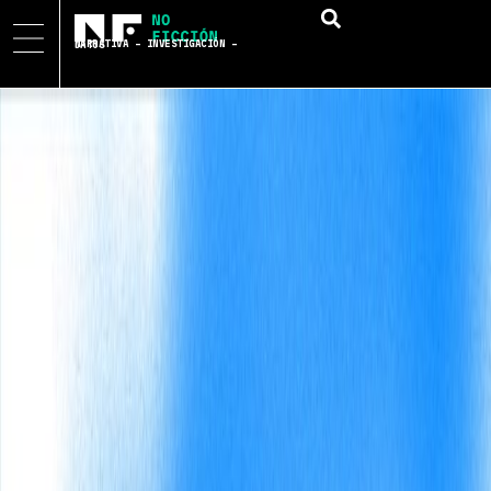
NARRATIVA – INVESTIGACIÓN – DATOS