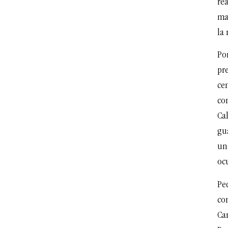
rea
ma
la
Por
pr
ce
con
Cal
gua
un
oc
Pe
con
Ca