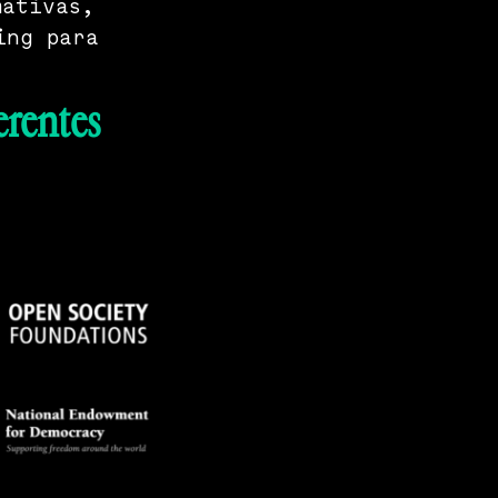
mativas,
ing para
erentes