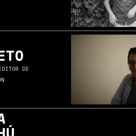
ETO
EDITOR DE
ÓN
A
HÚ