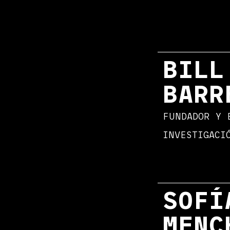
BILL
BARR
FUNDADOR Y 
INVESTIGACI
SOFÍ
MENC