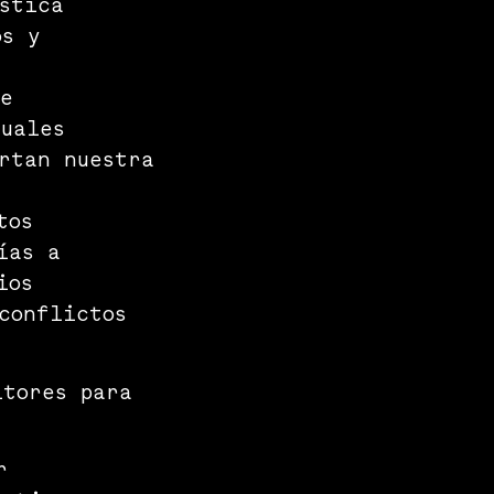
stica
os y
de
cuales
rtan nuestra
tos
ías a
ios
conflictos
ltores para
r