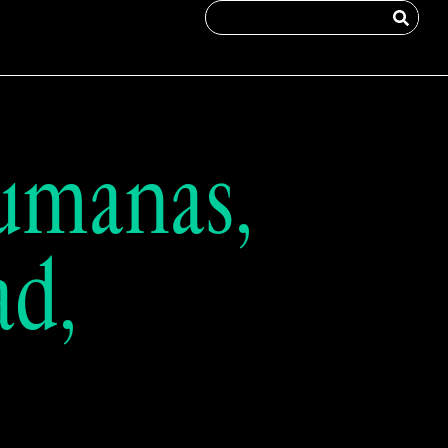
umanas,
ad,