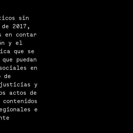
ticos sin
 de 2017,
s en contar
ón y el
tica que se
 que puedan
sociales en
o de
justicias y
os actos de
 contenidos
egionales e
nte