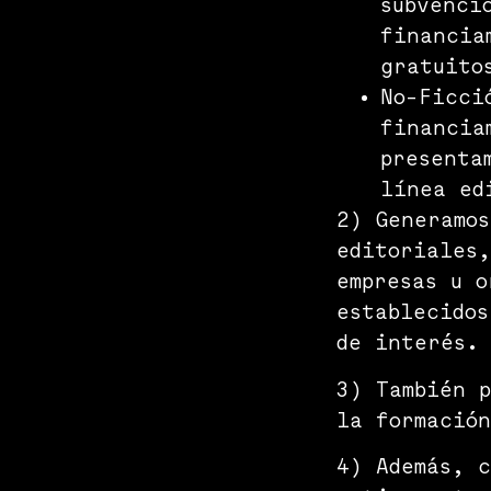
subvenci
financia
gratuito
No-Ficci
financia
presenta
línea ed
2) Generamos
editoriales,
empresas u o
establecidos
de interés. 
3) También p
la formación
4) Además, c