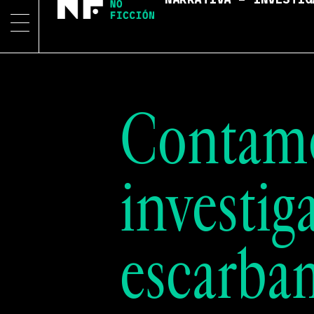
NARRATIVA – INVESTIG
Contamo
investig
escarba