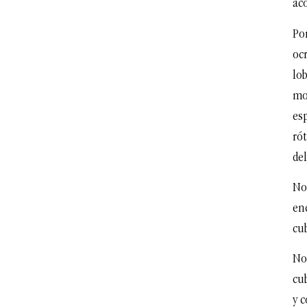
aco
Por
oc
lob
mol
esp
ró
del
No 
en
cu
No
cub
y 