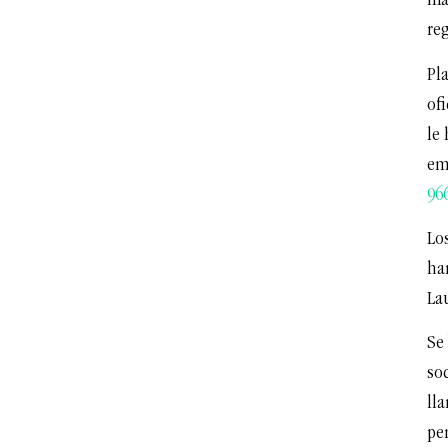
má
re
Pl
of
le 
em
96
Los
ha
Lau
Se 
so
ll
pe