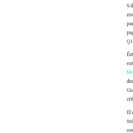
9 
niv
par
pag
Q1
És
en
Mo
du
Gia
cr
El
Aré
cos