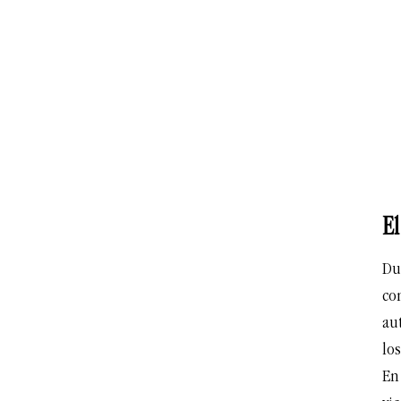
El
Du
co
au
lo
En 