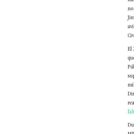
min
no
Ji
avi
Civ
El
que
Pú
su
mi
Dir
re
fal
Du