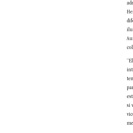
ad
Her
dif
ilu
Au
co
“E
in
te
pa
es
si
vi
me