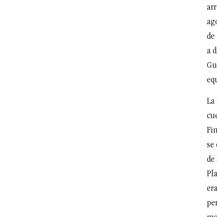
ar
ago
de 
a 
Gu
eq
La
cu
Fin
se 
de 
Pl
era
per