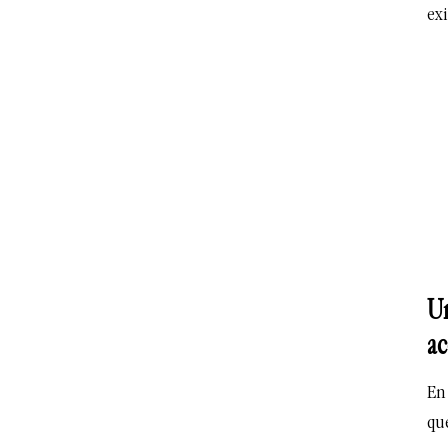
exi
Un
ac
En
qu