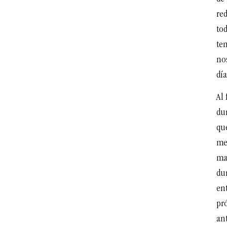
red
tod
te
nos
dí
Al 
du
qu
me
ma
dur
ent
pr
an