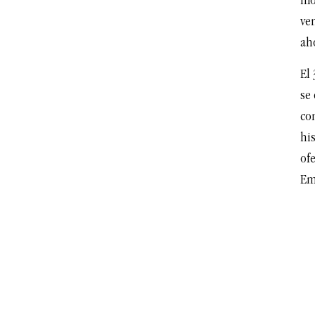
mo
ven
aho
El 
se 
com
hi
of
Em