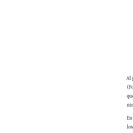
Al 
(Fo
que
ni
En 
los