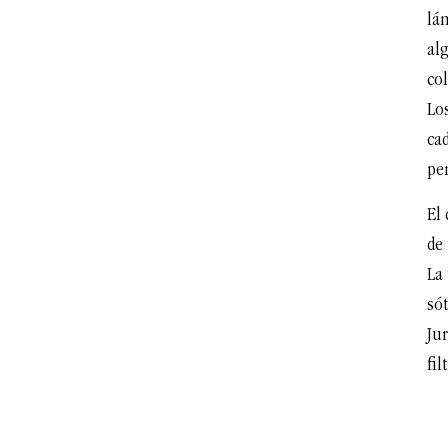
lá
al
co
Lo
cad
per
El
de 
La 
só
Jur
fil