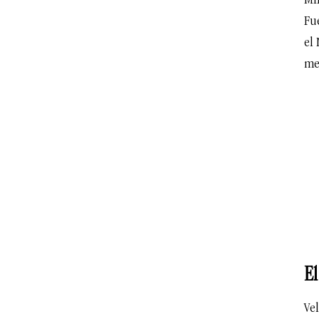
MI
Fu
el
men
El
Ve