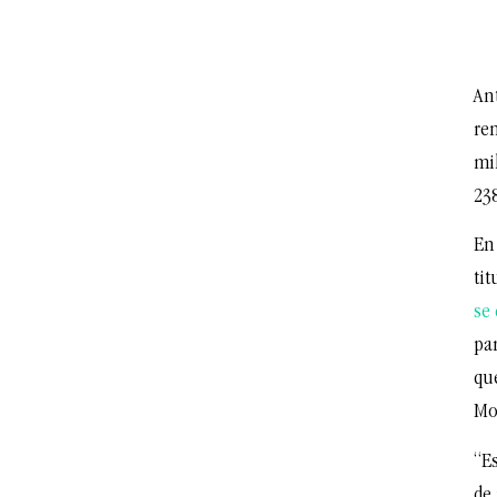
Ant
re
mil
23
En
tit
se
par
qu
Mo
“Es
de