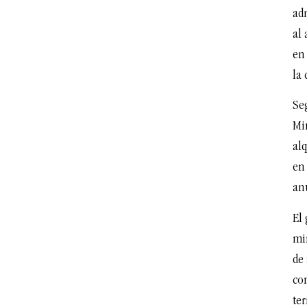
ad
al 
en
la
Se
Mi
alq
en 
an
El
mi
de
co
te