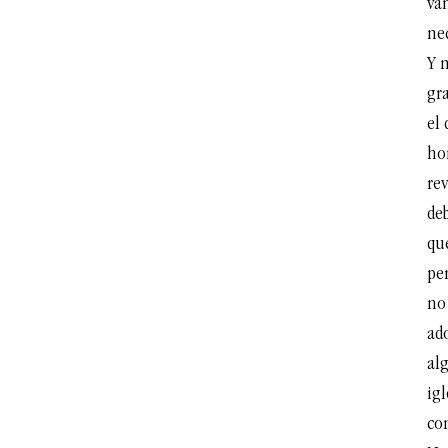
va
ne
Y 
gra
el
ho
re
deb
qu
pe
no 
ad
al
igl
co