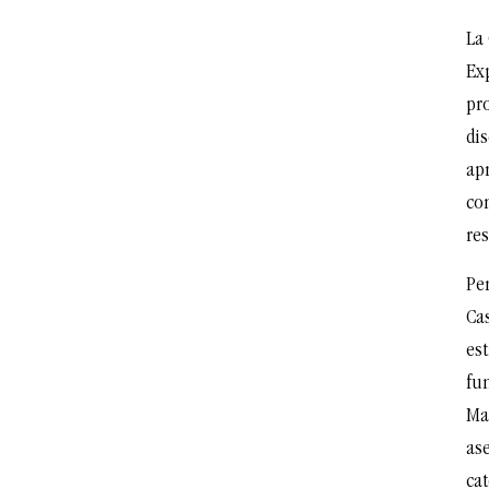
La 
Ex
pr
dis
ap
con
res
Pe
Cas
es
fun
Ma
ase
cat