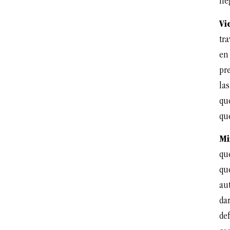
ne
Vi
tra
en 
pr
la
que
qu
Mi
que
qu
aut
da
def