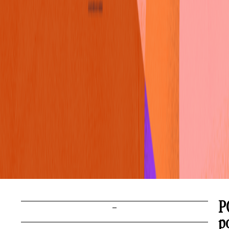
P
—
po