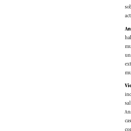
so
act
An
ha
mu
un
ext
mu
Vi
inc
sa
An
ca
co