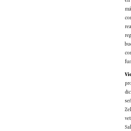
en 
má
com
rea
re
bu
co
fu
Vi
pr
di
señ
Zel
vet
Sa