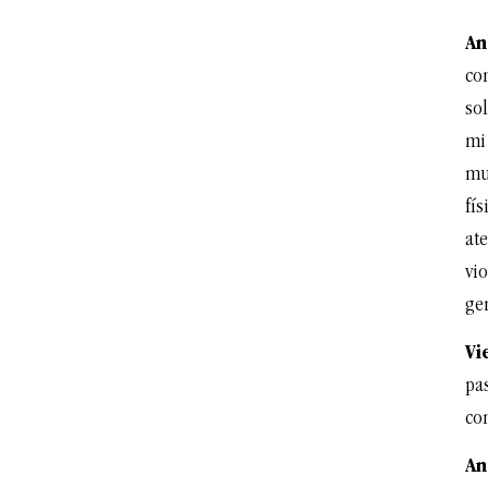
An
con
sol
mi 
mu
fís
ate
vio
gen
Vi
pa
c
An