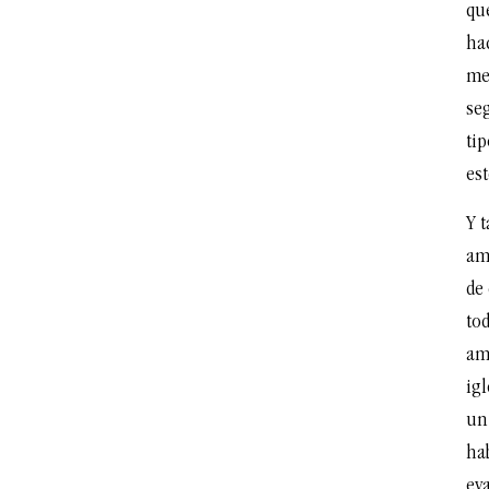
que
hac
me
seg
tip
est
Y 
ami
de
to
am
igl
un 
hab
ev