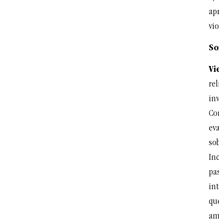
apr
vi
So
Vi
rel
inv
Con
ev
sob
In
pa
int
qu
amb