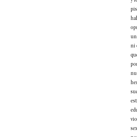
y l
pis
ha
op
una
ni 
qu
po
nu
he
su
es
edu
vi
se