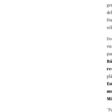
gen
del
Nu
sól
Don
vis
par
Bá
re
plá
Es
mu
Mi
“Pa