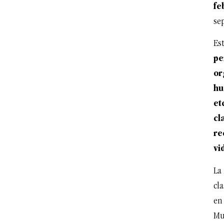
fe
se
Est
pe
or
hu
et
cl
re
vi
La
cl
en
Mun