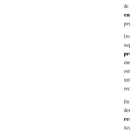
de
en
per
Do
su
pr
me
es
in
rec
En
des
re
Ac