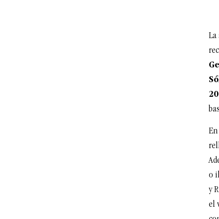
La
re
Ge
Só
20
ba
En 
rel
Ad
o i
y 
el