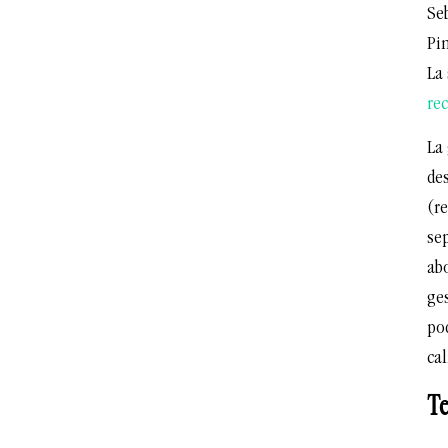
Seb
Pin
La
re
La
de
(re
se
abo
ge
po
ca
Te