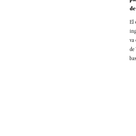
de
El 
in
va
de
ba