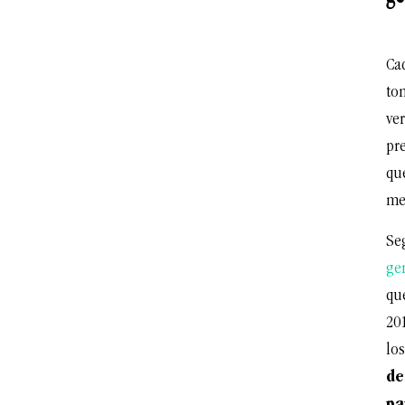
Cad
to
ve
pr
que
me
Se
ge
qu
20
los
de
pa