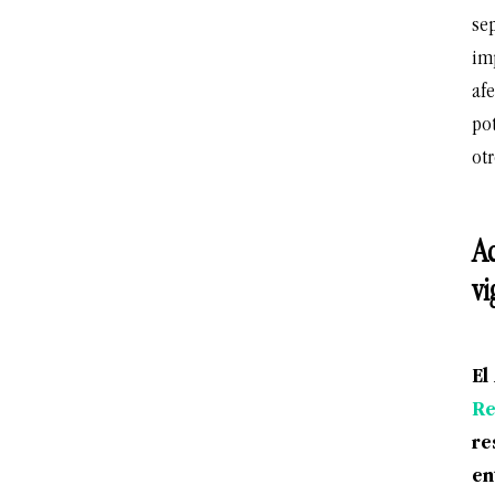
sep
im
afe
po
otr
Ac
vi
El
Re
re
en