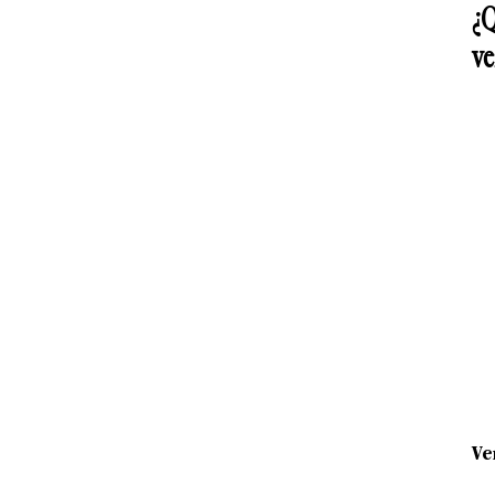
¿Q
ve
Ve