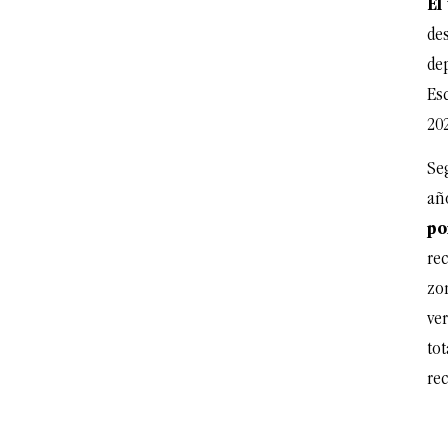
El
de
de
Es
202
Se
añ
po
rec
zo
ve
to
rec