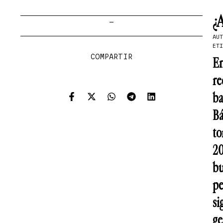
¿
—
AU
ETI
COMPARTIR
En
re
ba
Bá
to
20
bu
pe
si
ge