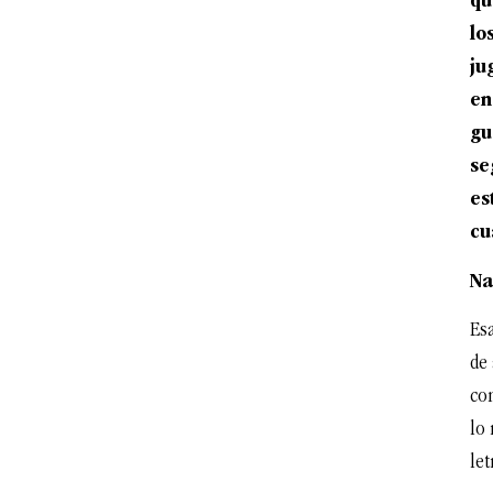
qu
lo
ju
en
gu
se
es
cu
Na
Esa
de 
co
lo 
let