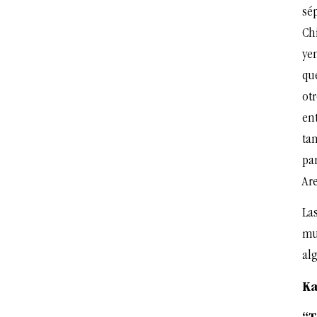
sé
Ch
yen
qu
otr
ent
ta
par
Ar
Las
mu
al
Ka