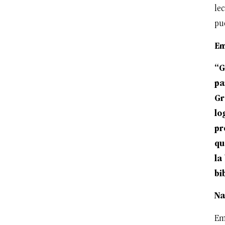
lec
pue
Em
“G
pa
Gr
lo
pr
qu
la
bi
Na
Em