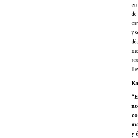
en 
de
car
y 
dé
me
res
lle
Ka
“E
no
co
ma
y 