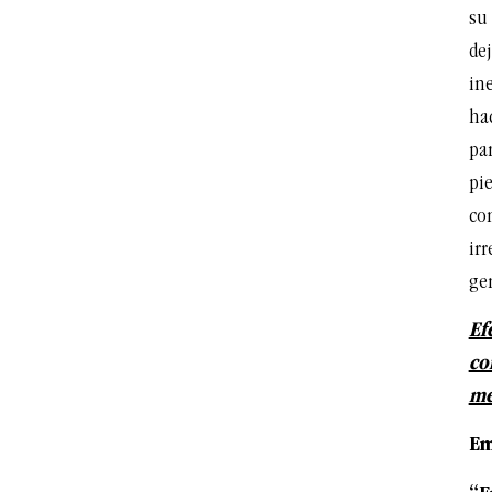
su 
dej
in
hac
par
pie
con
irr
gen
Ef
co
me
Em