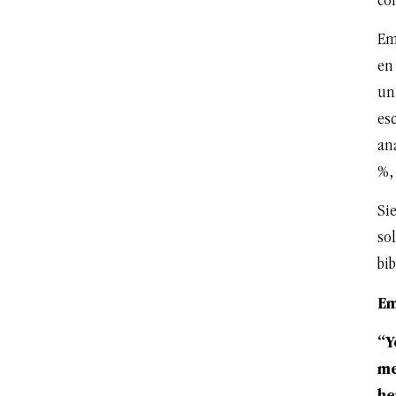
cor
Em
en 
un
esc
an
%,
Sie
sol
bib
Em
“Y
me