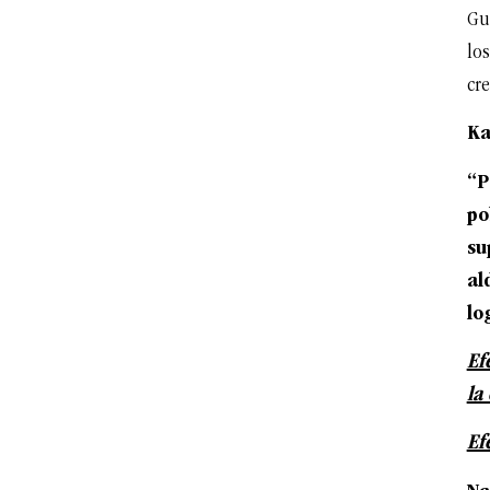
Gu
lo
cre
Ka
“P
po
su
al
lo
Ef
la
Ef