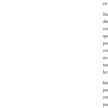
en
Hac
abr
co
qu
por
co
no
tam
lec
Kar
pe
est
pa