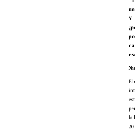
“T
un
Y 
¿p
po
ca
es
Na
El 
int
est
pe
la 
20 