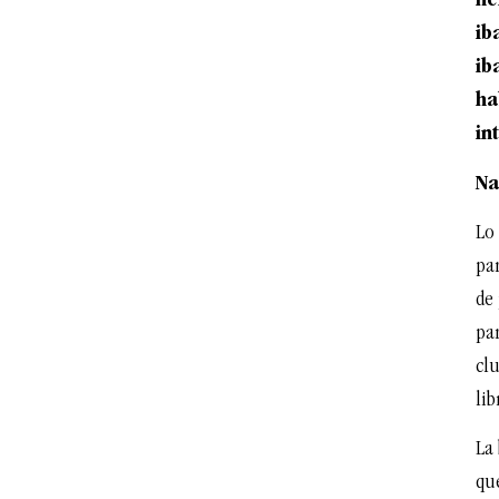
he
ib
ib
ha
in
Na
Lo
par
de
par
clu
lib
La 
qu