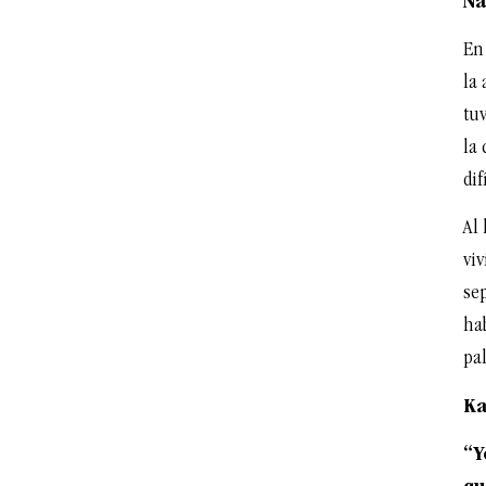
Na
En 
la
tu
la 
dif
Al 
viv
sep
ha
pa
Ka
“Y