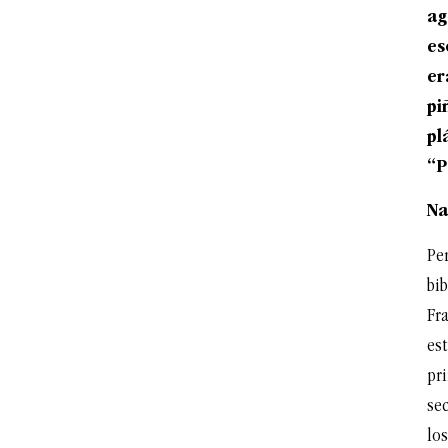
ag
es
er
pi
pl
“P
Na
Per
bib
Fr
est
pr
se
los