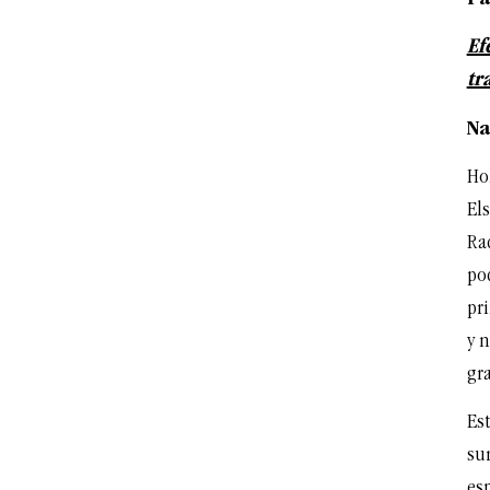
Ef
tr
Na
Ho
El
Ra
pod
pri
y 
gra
Est
sur
esp