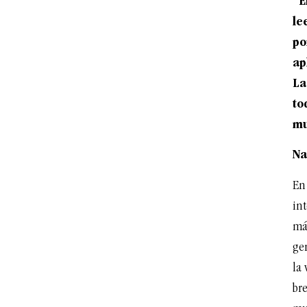
“E
le
po
ap
La
to
mu
Na
En
int
más
ge
la 
br