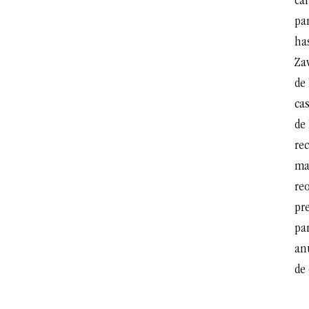
cá
pa
has
Zav
de
cas
de
rec
ma
reo
pr
par
an
de 