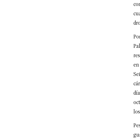
con
cua
dr
Po
Pa
res
en
Sei
cá
día
oct
los
Pe
gua