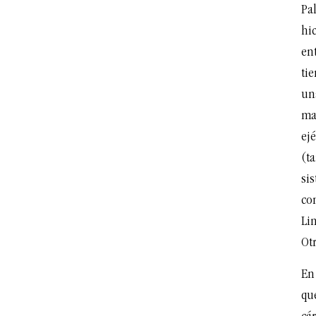
Pa
hi
en
ti
un
ma
ej
(t
sis
con
Li
Otr
En
qu