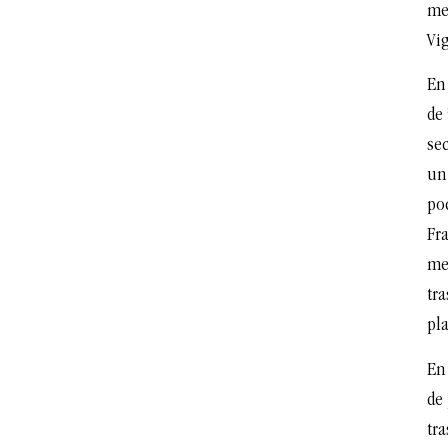
me
Vig
En 
de 
sec
un 
poc
Fr
me
tra
pl
En 
de 
tra