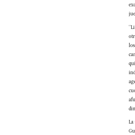
exd
jue
“Li
otr
los
can
qui
ind
ag
cuo
afu
di
La
Gu