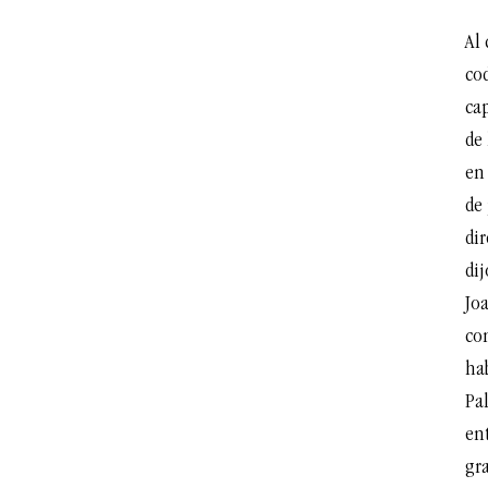
Al 
cod
ca
de 
en
de 
dir
dij
Jo
co
hab
Pal
en
gr