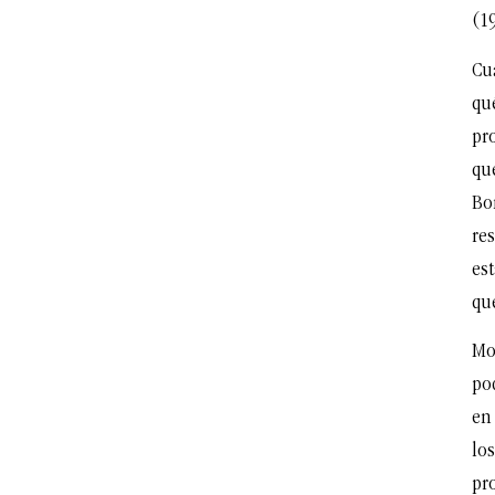
(1
Cu
qu
pr
qu
Bo
res
est
que
Mo
po
en 
los
pr