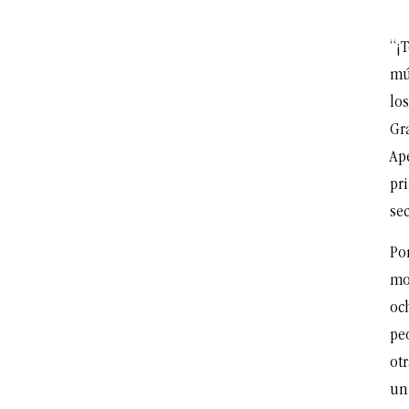
“¡T
múl
los
Gr
Ape
pr
sec
Por
mo
och
pe
otr
un