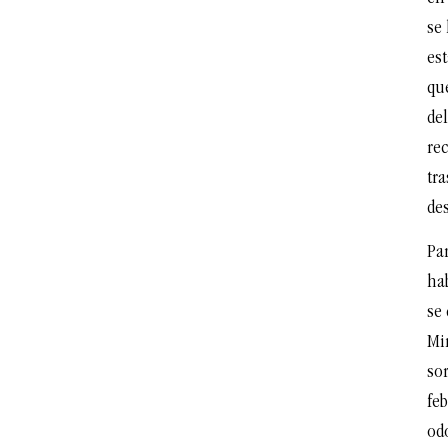
se
est
qu
del
rec
tra
des
Par
ha
se
Mi
so
feb
od