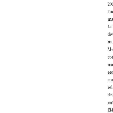
201
To
ma
La
div
mun
Álv
con
ma
Mo
co
re
de
ent
EM