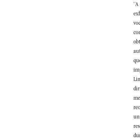
“A 
exf
voc
co
ob
au
que
imp
Li
dir
me
reo
un
res
dur