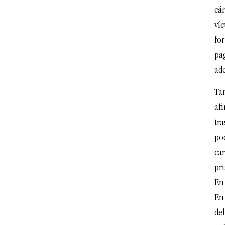
cár
víc
fo
pag
ade
Ta
af
tra
po
car
pri
En
En
del