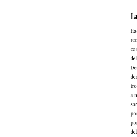
La
Hac
re
con
del
De
dem
tre
a 
sa
por
por
del