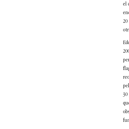
el 
enc
20
otr
Edd
20
pe
fl
reo
pel
30 
qu
obs
fu