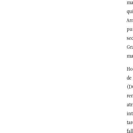
ma
qui
Ar
pu
sec
Gr
ma
Ho
de
(D
re
at
in
tar
fal