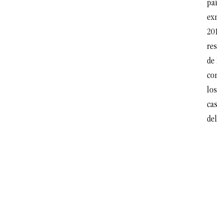
pa
ex
201
res
de
co
lo
cas
del