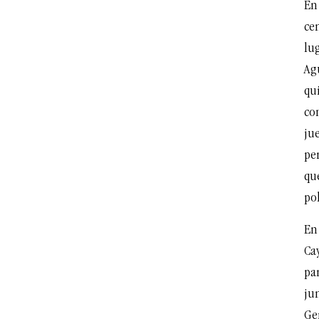
En
ce
lu
Agu
qu
co
jue
pe
qu
pol
En 
Cay
pa
jun
Ge