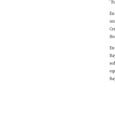
“F
En
un
Ce
Ho
En 
Bay
so
eq
Ba