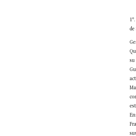
1º.
de 
Ge
Qu
su 
Gu
ac
Mad
con
es
En
Fr
su