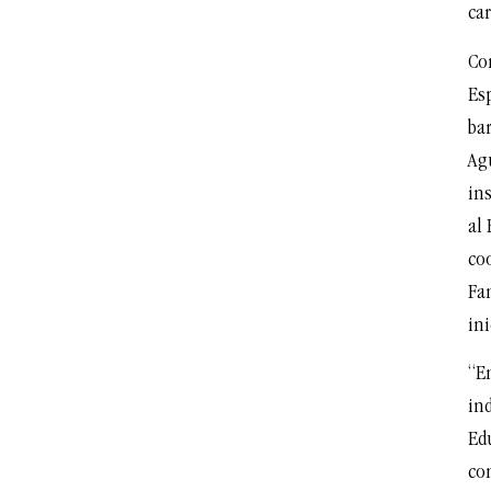
ca
Con
Es
ba
Ag
in
al
co
Fa
in
“E
in
Ed
co