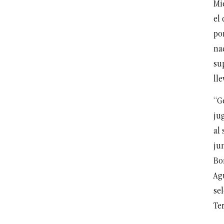
Mi
el
por
nac
su
ll
“G
ju
al 
ju
Bo
Ag
sel
Te