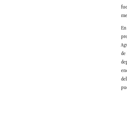
fue
mes
En
pre
Ag
de
de
en
del
pu