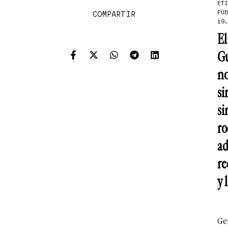
ETI
PÚ
COMPARTIR
19.
El
Gu
no
si
si
ro
ad
re
y 
Ger