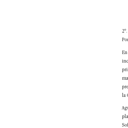
2º.
Por
En
inc
pr
man
pr
la 
Ag
pla
Sof