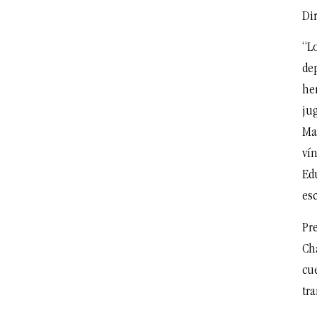
Di
“L
dep
he
jug
Ma
vín
Ed
esc
Pr
Ch
cu
tra