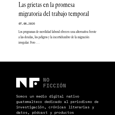
alento
Las grietas en la promesa
El nuevo
os
migratoria del trabajo temporal
territori
07.08.2026
06.08.2026
s regresaron al
Los programas de movilidad laboral ofrecen una alternativa frente
Tras la aprobac
s o facilitara
a las deudas, los peligros y la incertidumbre de la migración
analizamos sus 
irregular. Pero …
…
Somos un medio digital nativo
guatemalteco dedicado al periodismo de
investigación, crónicas literarias y
datos, pódcast y productos