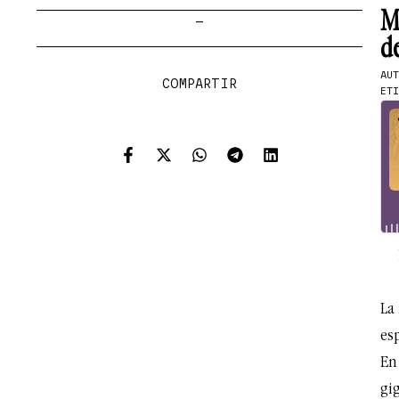
M
—
de
AU
COMPARTIR
ETI
La 
esp
En
gi