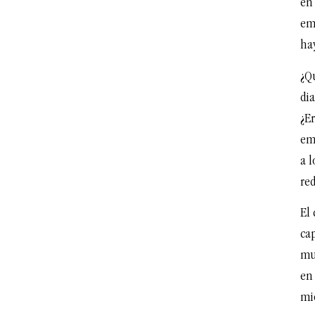
en 
emp
hay
¿Q
di
¿E
em
a 
re
El 
ca
mu
en 
mi