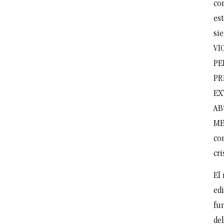
co
es
si
VI
PE
PR
EX
AB
ME
co
cr
El 
edi
fun
del