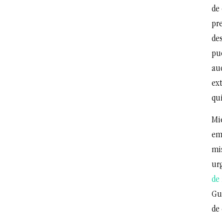
de 
pr
des
pu
au
ex
qu
Mi
emp
mis
ur
de
Gu
de 