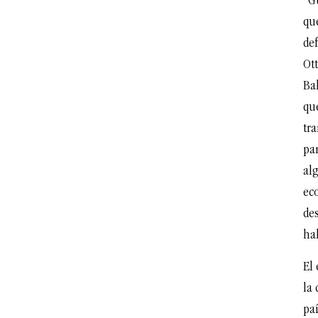
“G
qu
def
Ot
Ba
que
tr
par
al
ec
de
ha
El
la 
pa