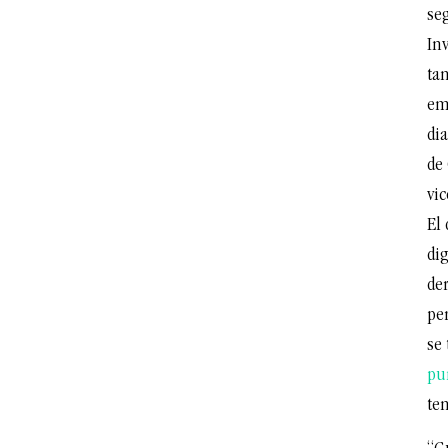
se
In
ta
emp
dia
de 
vic
El 
dig
de
pe
se 
pu
ten