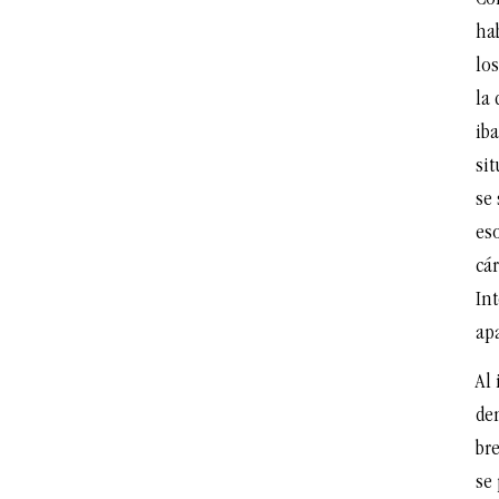
ha
lo
la 
ib
si
se
es
cár
In
apa
Al
de
br
se