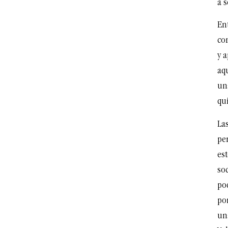
a s
En
con
y a
aq
una
qu
Las
pe
es
so
po
po
un