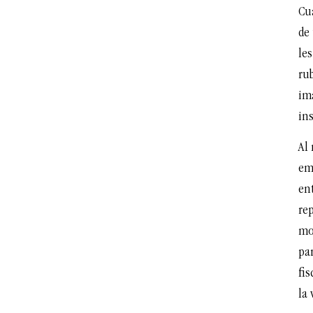
Cu
de 
le
ru
im
in
Al
em
ent
rep
mov
pa
fis
la 