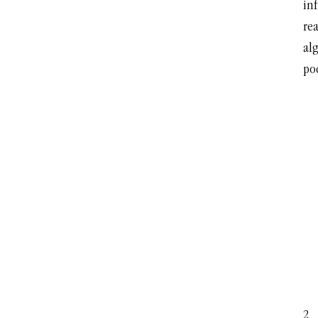
in
rea
alg
po
2