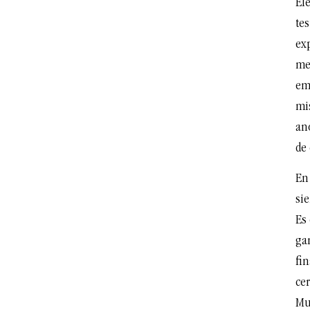
Ele
te
ex
mec
emp
mi
an
de
En
si
Es 
ga
fin
cer
Mu