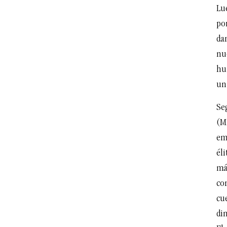
Lu
por
da
nu
hu
un 
Se
(MP
em
él
má
con
cu
di