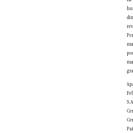
La
hu
din
rev
Per
ma
po
ma
gra
Apa
Fe
S.A
Ce
Ce
Pa