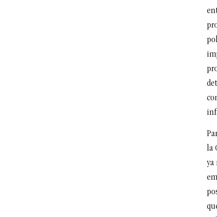
ent
pr
pol
im
pr
de
con
inf
Par
la 
ya 
em
pos
que