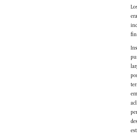
Los
era
inc
fin
In
pun
la
po
te
emp
acl
pe
de
est