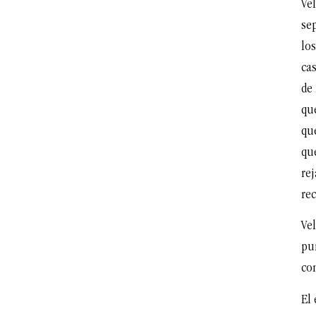
Vel
se
los
cas
de
qu
qu
que
rej
re
Vel
pu
co
El 