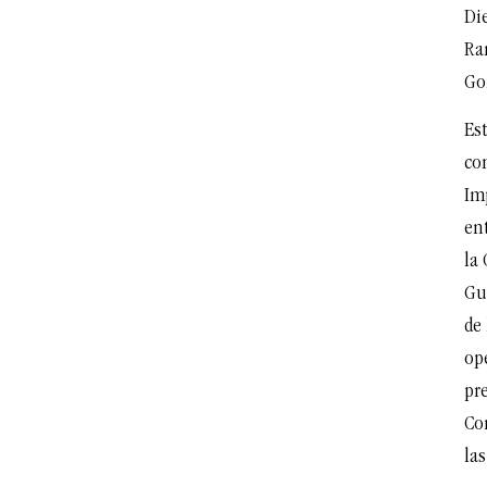
Di
Ra
Go
Es
co
Im
en
la
Gu
de
op
pr
Co
las