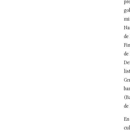
pre
go
mi
Nac
de
Fi
de
De
li
Ce
ban
(B
de 
En 
cu