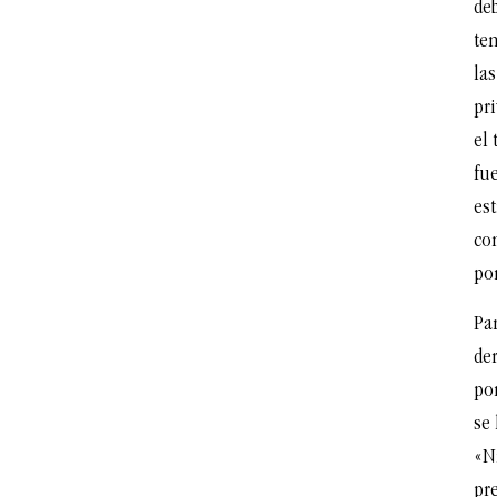
deb
ten
las
pri
el
fu
est
con
por
Par
der
po
se
«N
pre