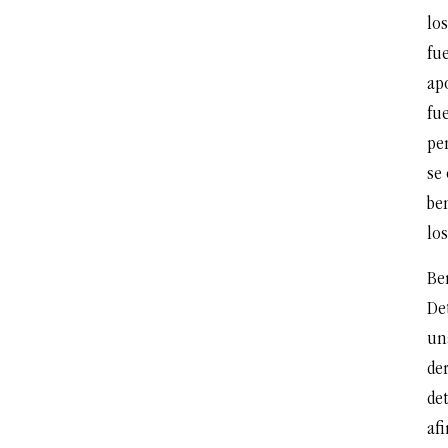
los
fue
apo
fue
per
se
be
los
Ber
De
un
de
de
af