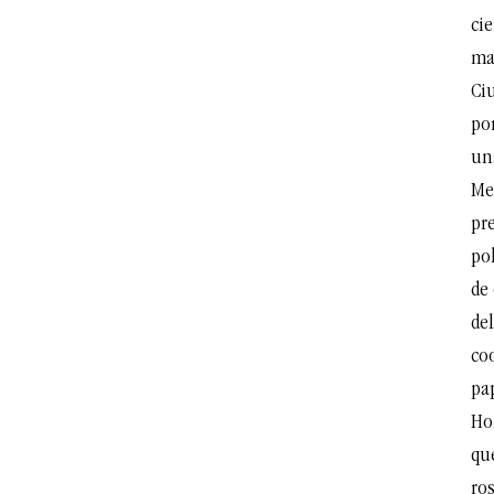
ci
ma
Ci
po
un
Me
pre
pol
de
de
co
pa
Ho
que
ros