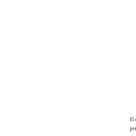
El 
per