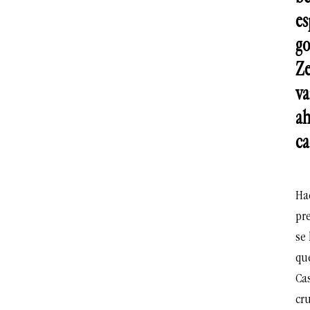
es
go
Ze
va
ah
ca
Ha
pr
se
que
Ca
cru