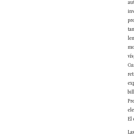
au
in
pr
ta
le
mo
vís
Cu
ret
exp
bil
Pr
ele
El
Las