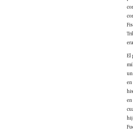
con
co
Fis
Tri
era
El
mil
un 
en 
his
en 
cua
hij
Fu