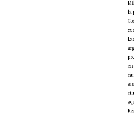
Mi
la
Co
co
La
ar
pr
en
ca
am
cin
aqu
Re