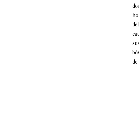
dos
ho
del
ca
sus
bó
de