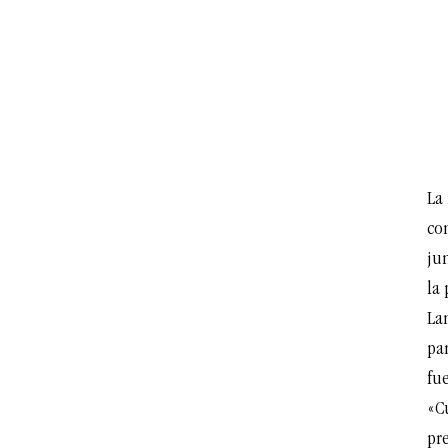
La
con
ju
la
La
par
fue
«C
pre