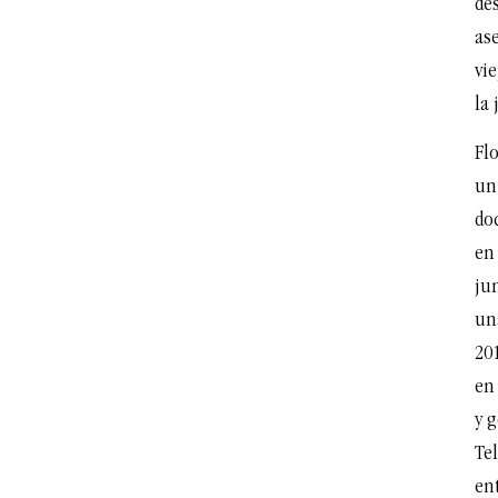
de
as
vie
la 
Fl
un
do
en
jun
un
201
en 
y 
Te
en