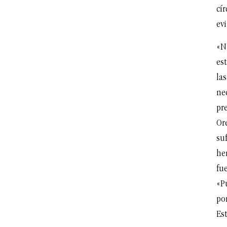
cír
evi
«N
es
las
ne
pre
Or
suf
he
fu
«P
po
Es