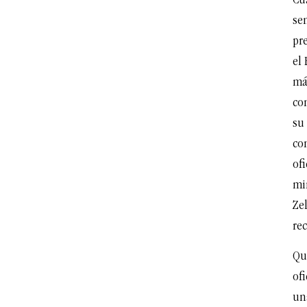
Cu
se
pr
el 
má
co
su 
co
ofi
mi
Zel
re
Qu
of
un