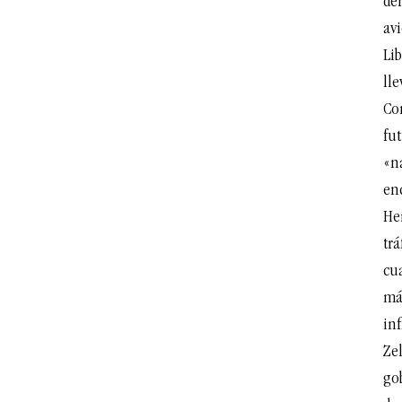
de
avi
Lib
lle
Co
fu
«na
en
He
trá
cu
más
inf
Ze
go