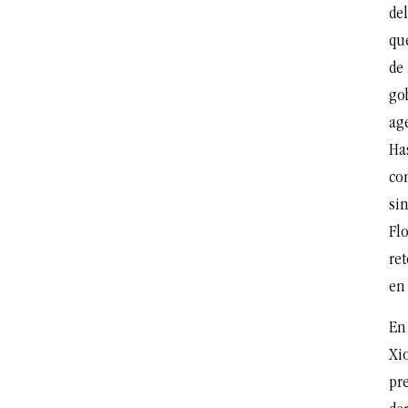
de
qu
de
go
age
Ha
co
si
Flo
ret
en
En
Xi
pr