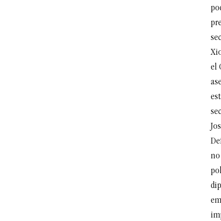
pod
pr
sec
Xi
el
as
est
sec
Jos
De
no
pol
di
emb
im