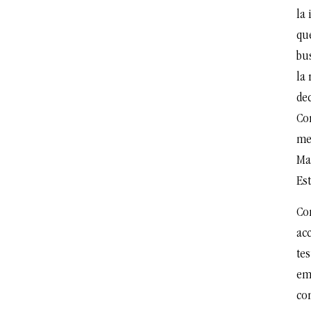
la 
qu
bu
la 
dec
Co
med
Ma
Es
Co
acc
tes
em
co