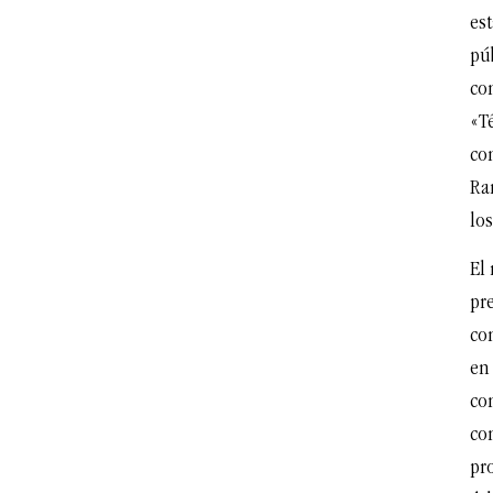
es
púb
co
«Té
co
Ra
los
El 
pre
co
en
con
con
pr