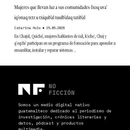
Mujeres que llevan luz a sus comunidades-Ixoq uva’
iq’onaq tetz u txiqub’al tuulb’alaq tatib’al
Catarina Huix
25.05.2026
En Chajul, Quiché, mujeres hablantes de ixil, k’iche’, Chuj y
q’eqchi’ participan en un programa de formación para aprender a
ensamblar, instalar y reparar sistemas
Somos un medio digital nativo
guatemalteco dedicado al periodismo de
investigación, crónicas literarias y
datos, pódcast y productos
multimedia.