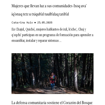
Mujeres que llevan luz a sus comunidades-Ixoq uva’
iq’onaq tetz u txiqub’al tuulb’alaq tatib’al
Catarina Huix
25.05.2026
En Chajul, Quiché, mujeres hablantes de ixil, k’iche’, Chuj y
q’eqchi’ participan en un programa de formación para aprender a
ensamblar, instalar y reparar sistemas
La defensa comunitaria sostiene el Corazón del Bosque