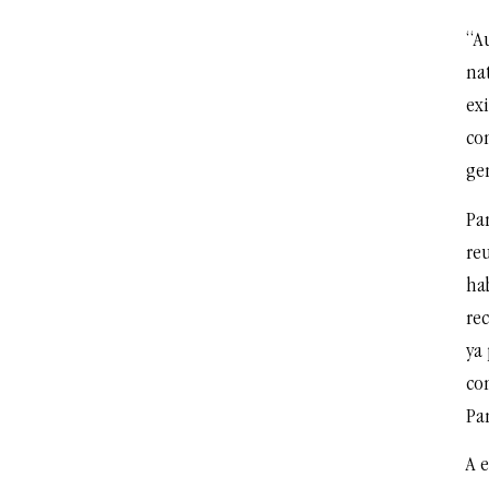
“A
nat
ex
co
ge
Pa
re
hab
rec
ya
co
Pan
A 