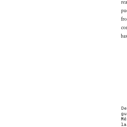
rea
pue
fro
co
bas
De
gu
Mé
la