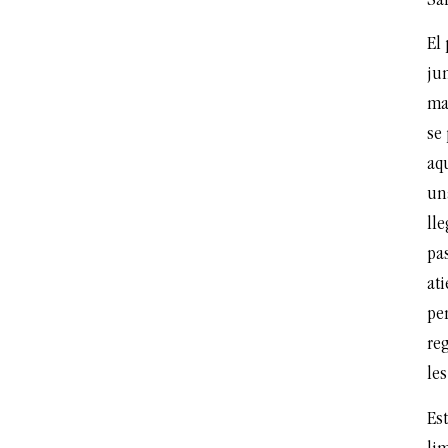
Sa
El
ju
may
se
aq
un
ll
pa
ati
pe
re
les
Es