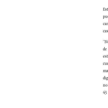
Est
pu
cam
ca
“N
de 
est
cu
ma
di
no
43