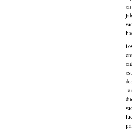
en
Jal
va
ha
Lo
en
en
est
des
Ta
du
va
fu
pr