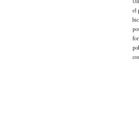
Um
el 
bic
po
for
po
co