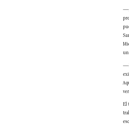
—¿
pr
pu
Sa
Mi
un
—M
exi
Aq
ver
El 
tra
esc