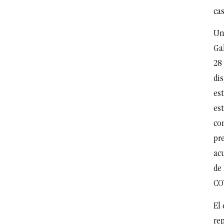
ca
Un
Ga
28
di
est
es
co
pr
acu
de 
CO
El 
re