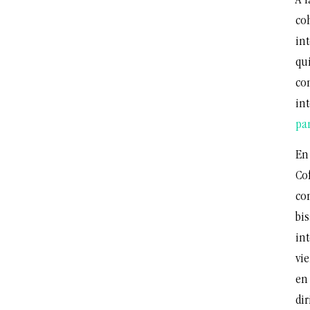
A 
co
in
qui
co
int
par
En 
Cof
con
bi
in
vi
en
dir