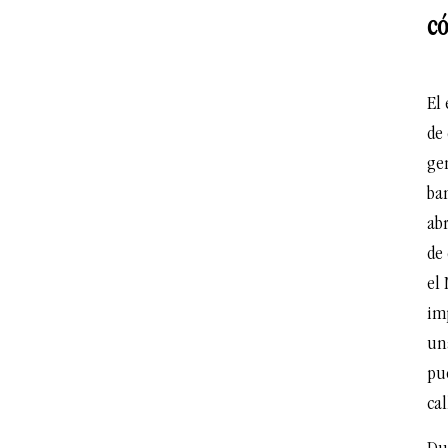
có
El 
de 
ge
ban
ab
de
el 
im
un
pu
cal