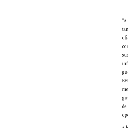
“A 
tan
ofi
co
sus
inf
gue
EE
mej
gu
de 
op