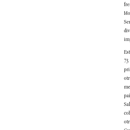
fr
Mo
Se
div
im
Est
73 
pri
ot
me
paí
Sa
co
otr