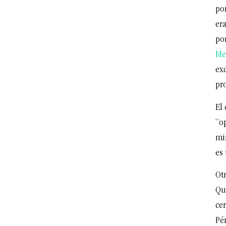
po
era
por
Me
ex
pro
El
“o
mi
es
Otr
Qu
ce
Pé