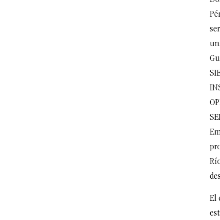
Do
Pé
ser
un
Gu
SI
IN
OP
SER
Em
pr
Río
des
El
est