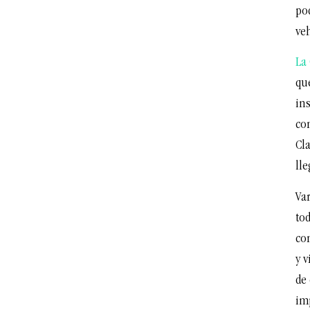
po
ve
La 
que
ins
co
Cla
ll
Va
tod
co
y 
de
imp