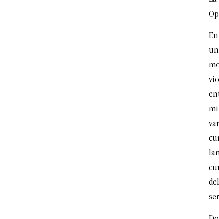
Op
En
un
mo
vi
ent
mil
var
cu
lan
cu
de
ser