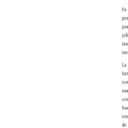
Es 
pen
par
jef
tam
mo
La 
Int
con
mar
co
hac
en
de 