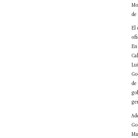
Mo
de 
El 
ofi
En
Cal
Lu
Go
de
go
ge
Ad
Go
Ma