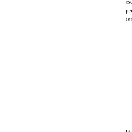
esc
per
Ott
La 