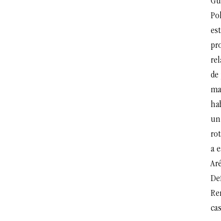
Gu
Pol
est
pr
re
de
ma
ha
un
ro
a 
Aré
De
Re
cas