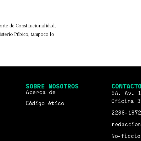
orte de Constitucionalidad,
isterio Púbico, tampoco lo
SOBRE NOSOTROS
CONTACT
Acerca de
5A. Av. 1
Oficina 3
Código ético
2238-187
redaccion
No-ficcio