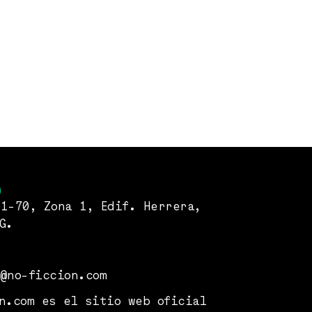
O
1-70, Zona 1, Edif. Herrera,
G.
2
@no-ficcion.com
n.com es el sitio web oficial