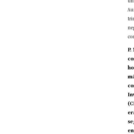
una
Au
tri
ne
con
P.
co
ho
má
co
In
(C
er
se
en