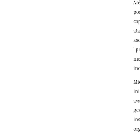
Ar
por
ca
at
ase
“pr
me
ind
Mie
in
ava
ges
ins
or