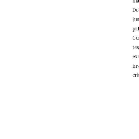
ma
Do
jus
pa
Gu
re
ex
inv
cr