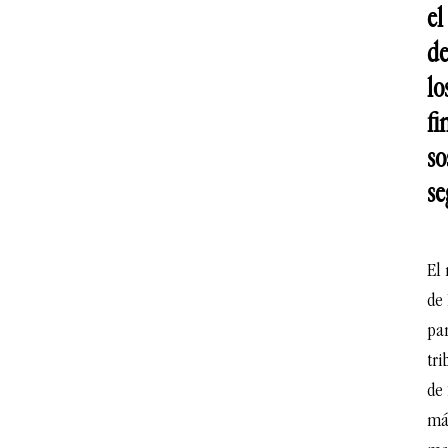
el
de
lo
fi
so
se
El 
de 
par
tri
de
má