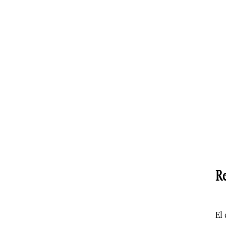
Re
El 