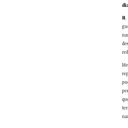
di
R
.
gue
na
de
re
Me 
re
pu
pe
que
ter
na