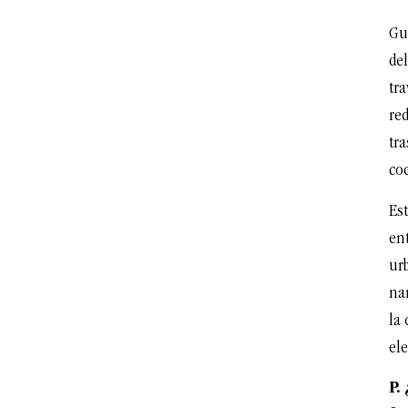
Gua
de
tr
red
tr
co
Es
ent
ur
na
la 
ele
P.