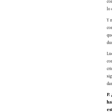
co
lo 
Y n
co
qu
du
Lu
co
cri
si
da
P.
ha
es