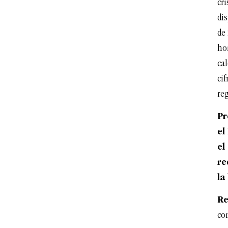
cri
di
de
hom
ca
ci
reg
Pr
el
el
re
la
Re
co