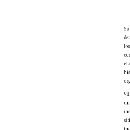
Su
de
los
co
eta
hi
or
Vi
un
in
sit
in