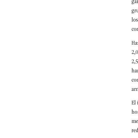
gar
gr
los
co
Ha
2,0
2,
han
co
ar
El
ho
me
re