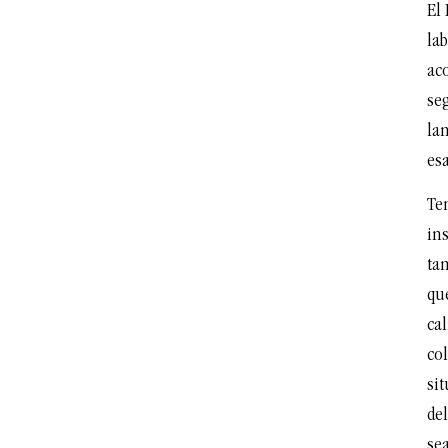
El
lab
ac
seg
la
es
Te
ins
tam
qu
ca
co
sit
de
se