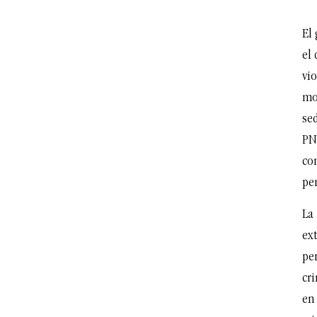
El 
el
vio
mo
sed
PN
com
pen
La
ext
pen
cr
en