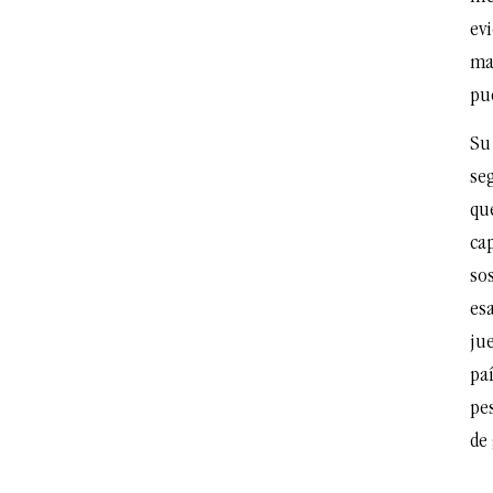
evi
mar
pue
Su 
seg
qu
ca
sos
esa
jue
pa
pes
de