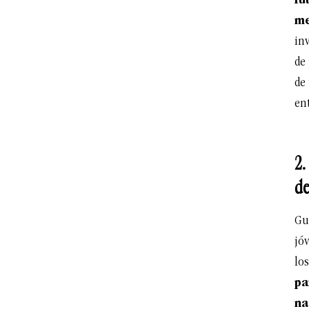
fu
me
inv
de
de
ent
2.
de
Gu
jóv
lo
pa
na