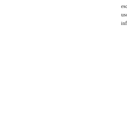
es
us
inf