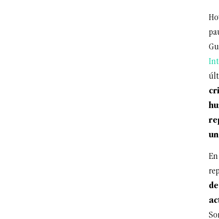
Ho
pau
Gu
In
úl
cr
hu
re
un
En
re
de
ac
So