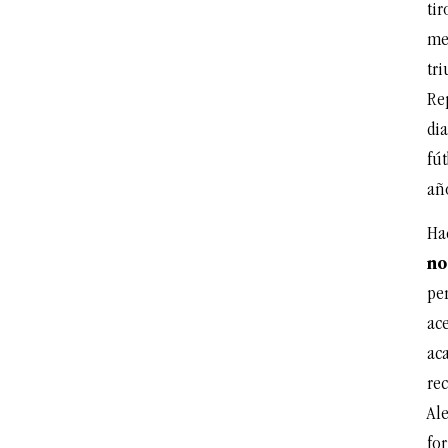
tir
me
tri
Re
dia
fú
añ
Ha
no
per
ac
aca
re
Al
for