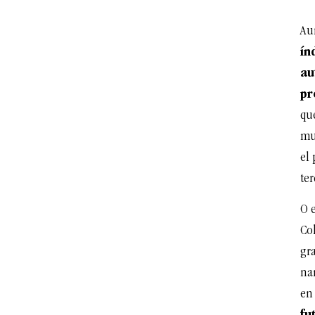
Au
ín
au
pr
qu
mu
el 
ter
O 
Co
gr
nar
en 