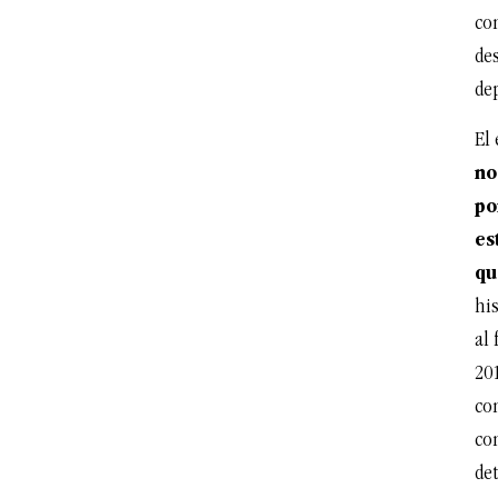
co
de
de
El 
no
po
es
qu
his
al 
20
co
com
de