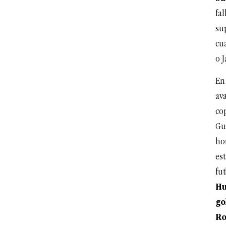
fa
su
cu
o 
En 
ava
co
Gu
ho
es
fu
Hu
go
Ro