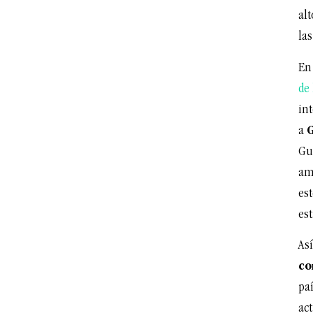
al
las
En
de
int
a
G
Gu
am
es
est
As
co
paí
ac