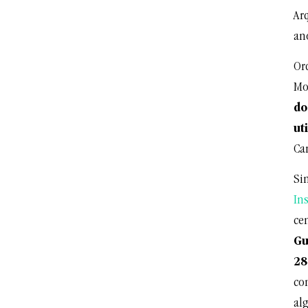
Ar
ano
Or
Mo
do
ut
Can
Si
Ins
cen
Gu
28
co
al