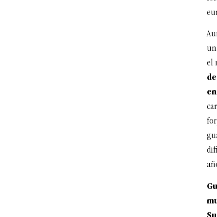
eu
Au
un
el
de
en
ca
for
gu
dif
año
Gu
mu
Su