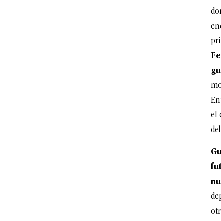
do
en
pr
Fe
gu
mo
En
el 
deb
Gu
fu
nu
de
ot