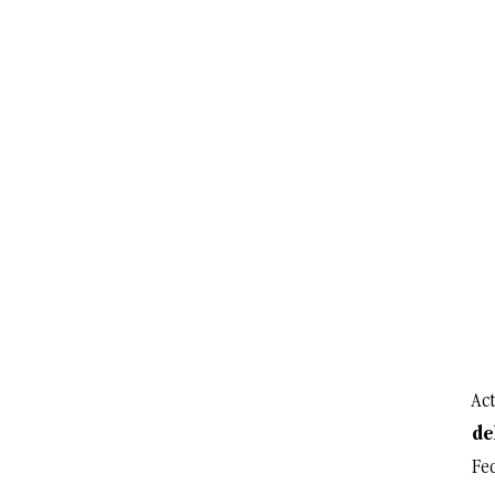
Ac
de
Fe