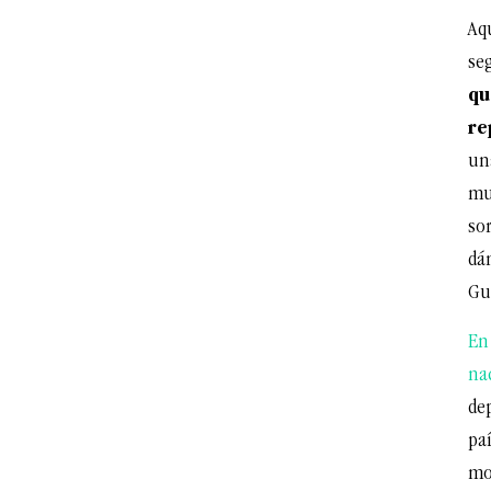
Aq
se
qu
re
un
mu
so
dá
Gu
En
na
de
pa
mon