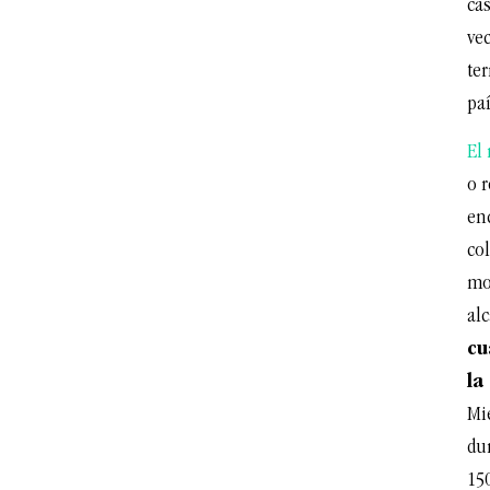
cas
ve
ter
paí
El
o 
enc
col
mo
alc
cu
la
Mie
du
15