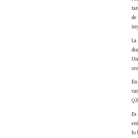
tar
de
in
La
dia
Un
ce
En
var
Q2
Es
en
lo