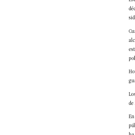
Es
déc
si
Cu
al
est
po
Ho
gu
Los
de
En 
púb