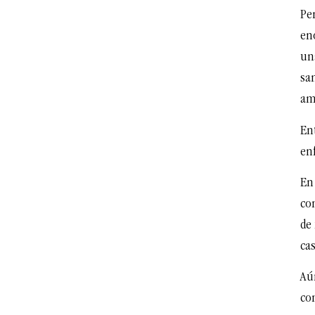
Per
en
un
sa
am
Ent
en
En
con
de
cas
Aú
co