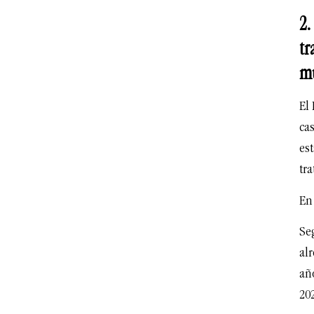
2.
tr
mu
El
cas
es
tr
En
Seg
alr
añ
20