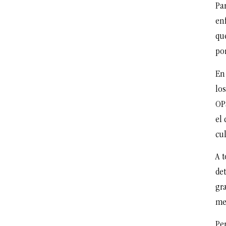
Par
en
qu
por
En
lo
OP
el
cul
A t
det
gr
me
Per