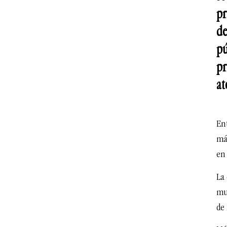
pr
de
pú
pr
at
Ent
má
en
La
mue
de