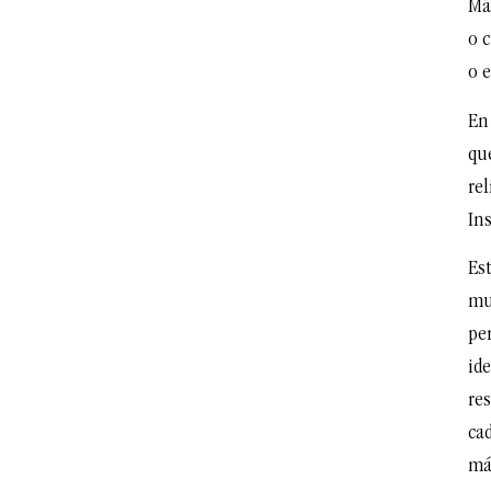
Más
o 
o 
En
que
rel
Ins
Est
mu
pe
id
res
ca
má