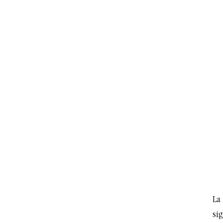
La
si