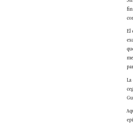
Si
fi
co
El 
ex
que
me
pa
La
ce
Gu
Aqu
ep