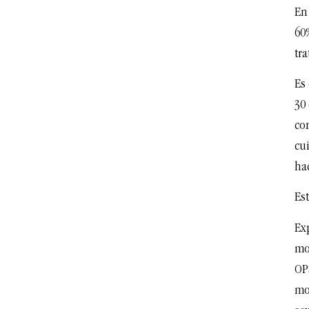
En
60
tr
Es
30
co
cu
ha
Es
Ex
mo
OP
mor