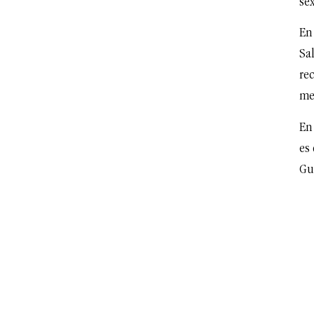
sex
En
Sal
re
me
En 
es 
Gu