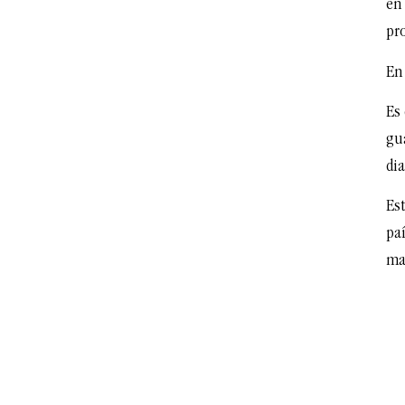
en
pr
En
Es 
gu
di
Es
pa
ma