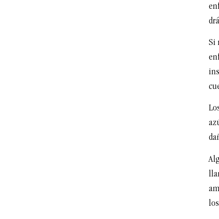
en
drá
Si 
en
in
cu
Los
az
da
Alg
lla
am
lo