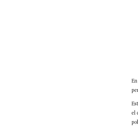
En 
pe
Est
el
po