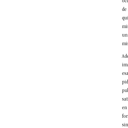
ocu
de
qui
mis
un
mis
Ad
im
esa
pid
pu
sat
en 
fo
si