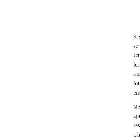
Si
se
(cu
les
a a
fot
en
Me
ap
res
a 