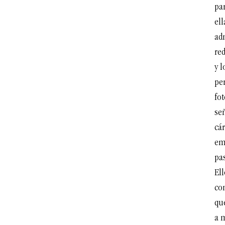
par
ell
ad
red
y 
per
fo
se
cár
em
pas
Ell
co
que
a 