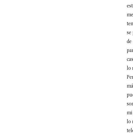
est
me
te
se 
de 
pa
ca
lo 
Pe
más
pu
so
mi 
lo 
tel