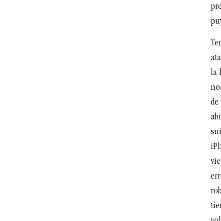
pr
pu
Te
ata
la
nom
de 
ab
su
iPh
vi
err
rob
ti
vol