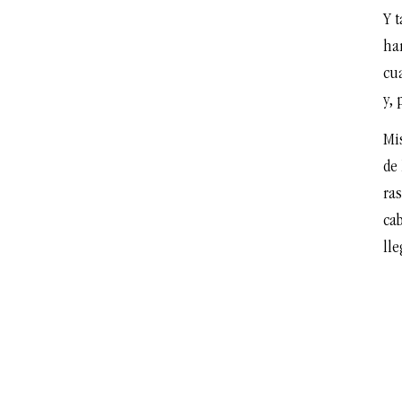
Y t
ha
cu
y, 
Mi
de
ras
cab
ll
Te puede interesar