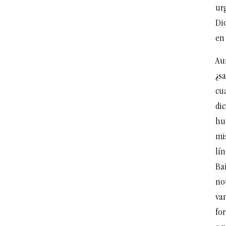
ur
Di
en 
Aun
¿sa
cu
dic
hu
mis
lín
Bai
not
va
for