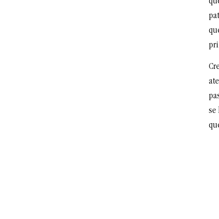
que
pa
qu
pr
Cre
ate
pa
se 
que