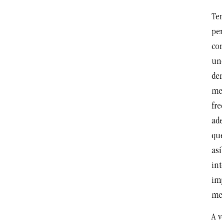
Ten
pe
co
un
de
me
fr
ad
qu
así
in
im
me
A 