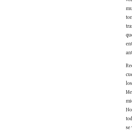
mu
to
tr
qu
ent
ant
Re
cu
los
Me
mie
No
tod
se 