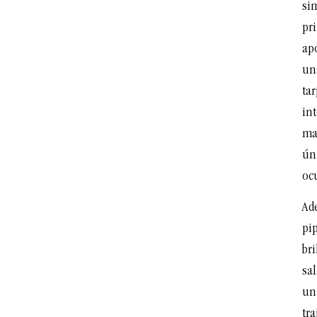
sim
pri
ap
un
tar
in
ma
ún
oc
Ad
pip
bri
sal
un
tra