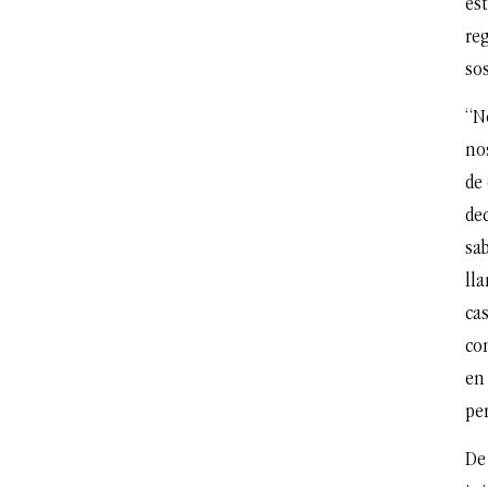
est
reg
so
“N
nos
de 
de
sa
ll
cas
co
en 
pe
De 