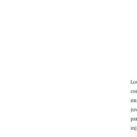
Lo
con
mue
ju
pa
inj