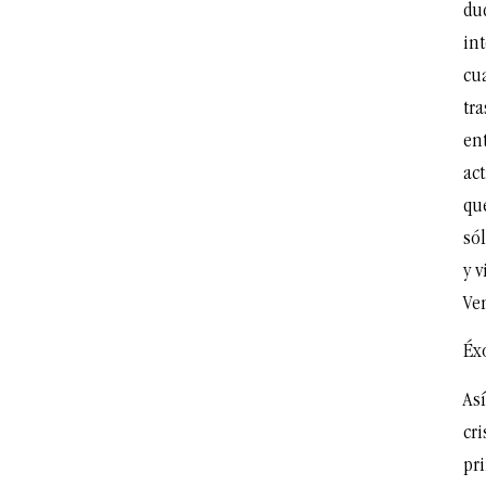
du
int
cu
tr
ent
act
qu
só
y v
Ve
Éx
Así
cri
pri