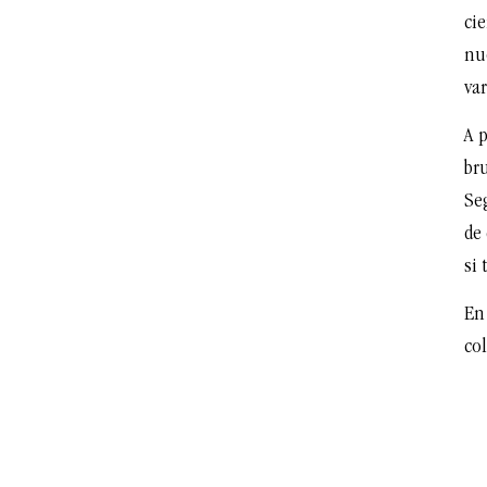
cie
nu
var
A p
br
Se
de 
si 
En
co
por
ti
pa
la