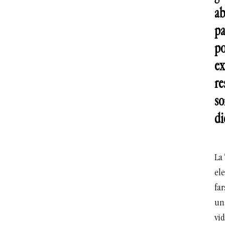
ab
pa
po
ex
re
so
di
La
el
far
un
vid