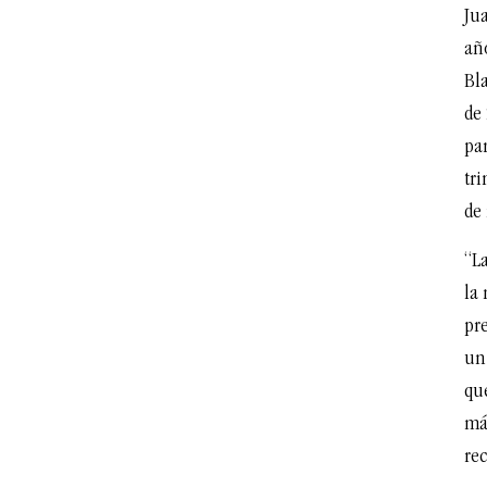
Ju
añ
Bl
de
par
tri
de
“La
la 
pr
un
que
más
rec