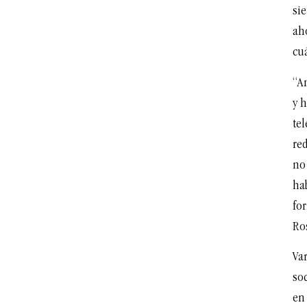
sie
aho
cu
“A
y h
tel
red
no
ha
for
Ro
Var
soc
en 