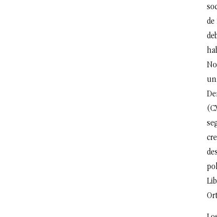
soc
de
de
ha
No
uni
De
(C
se
cre
des
po
Lib
Or