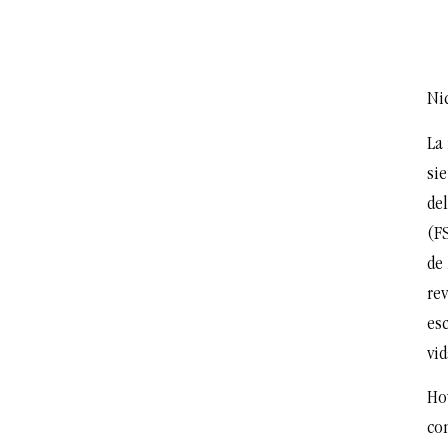
Ni
La
si
de
(FS
de 
re
es
vi
Ho
co