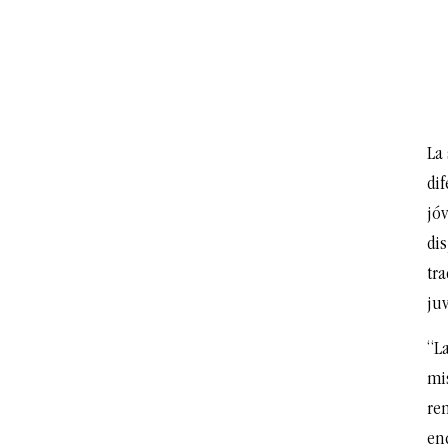
La
di
jóv
dis
tra
ju
“La
mi
re
en