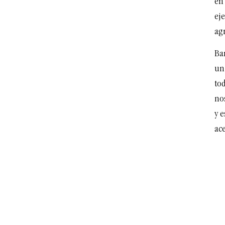
en
eje
agr
Ba
un
tod
no
y 
ace