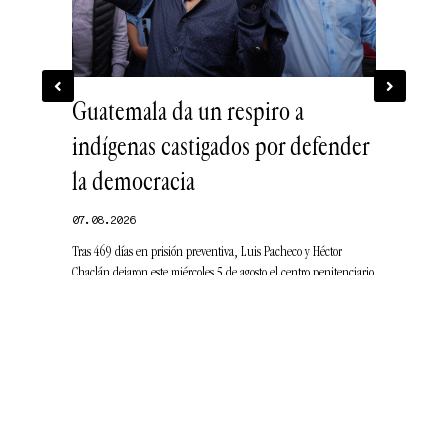
aloría
Guatemala da un respiro a
Las grie
o
indígenas castigados por defender
migrator
la democracia
07.08.2026
odistas Oswaldo
Los programas d
07.08.2026
 el rol político
a las deudas, l
Tras 469 días en prisión preventiva, Luis Pacheco y Héctor
irregular. Per
Chaclán dejaron este miércoles 5 de agosto el centro penitenciario
Mariscal Zavala …