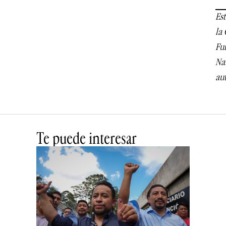
Es
la 
Fun
Nat
aut
Te puede interesar