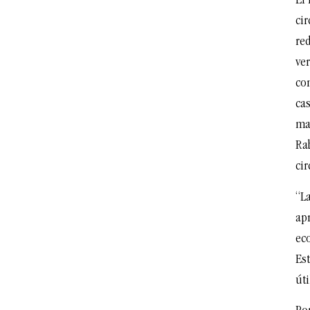
El
cir
re
ver
co
ca
ma
Ra
cir
“L
ap
ec
Est
úti