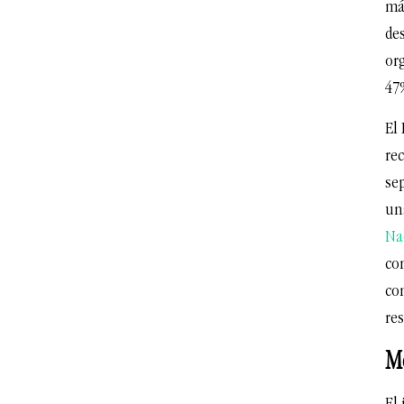
más
des
or
47%
El
re
sep
un
Na
co
co
res
Me