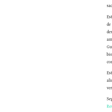
sac
Es
de
de
am
Gu
bi
co
Est
al
ver
Se
Re