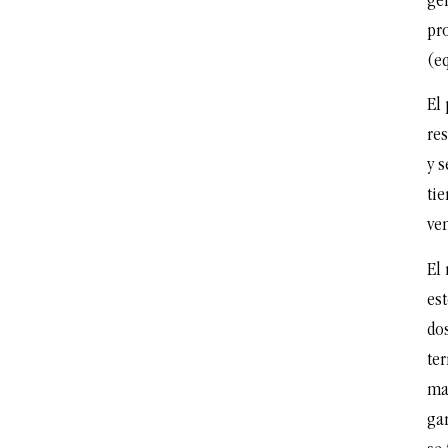
gen
pr
(eq
El
re
y s
tie
ven
El
est
do
ter
ma
ga