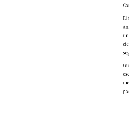
Co
El
Amé
un
cie
seg
Gu
es
me
po