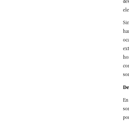
de
el
Si
han
oc
ex
ho
co
so
De
En 
so
po