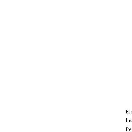
El
hi
fre