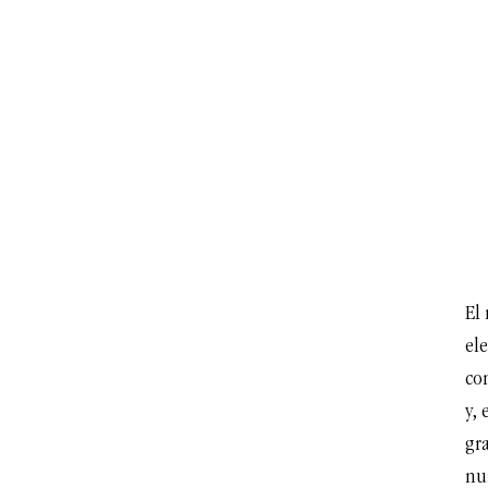
El
el
co
y, 
gra
nu