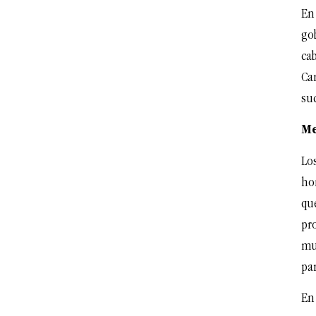
En
go
ca
Ca
su
Me
Lo
ho
que
pr
mu
pa
En 