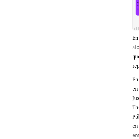
En
al
qu
re
En 
en
Ju
The
Pú
en
en