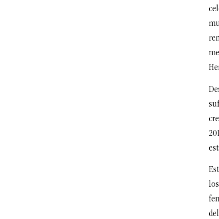
ce
mu
re
me
He
De
suf
cre
201
est
Es
lo
fe
de