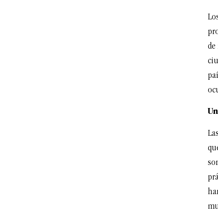
Lo
pro
de
ci
pa
ocu
Un
La
que
so
prá
han
mu