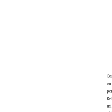
Co
en
per
Ret
mi