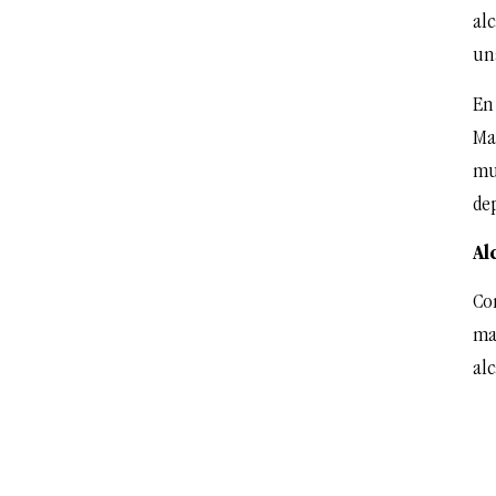
alc
un
En
Ma
muj
de
Al
Com
ma
alc