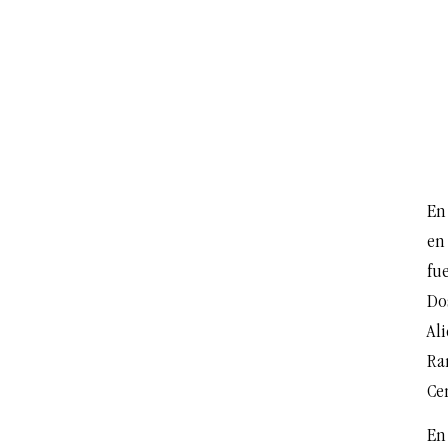
En
en
fu
Do
Al
Ram
Ce
En 