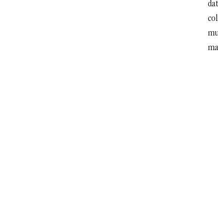
da
co
mu
ma