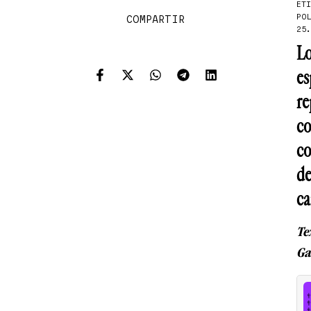
ETI
PO
COMPARTIR
25.
Lo
es
re
co
co
de
ca
Te
Ga