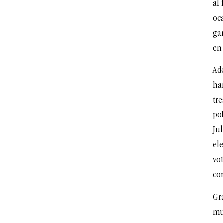
al 
oca
ga
en 
Ad
han
tre
pob
Jul
ele
vo
co
Gra
muj