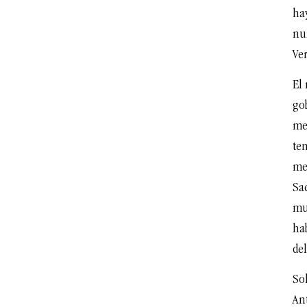
ha
nu
Ver
El
go
me
ten
met
Sac
mu
hab
del
So
An