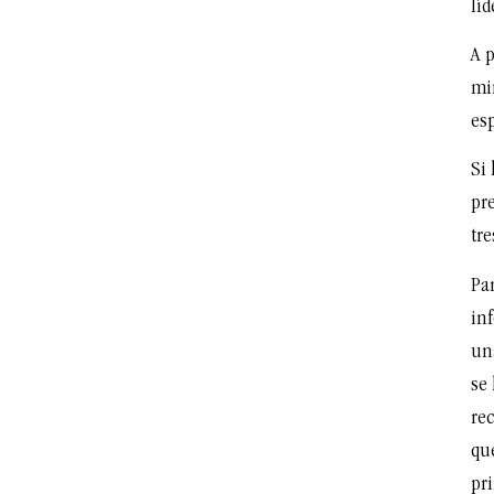
líd
A 
mi
esp
Si 
pre
tre
Par
in
un
se
rec
qu
pri