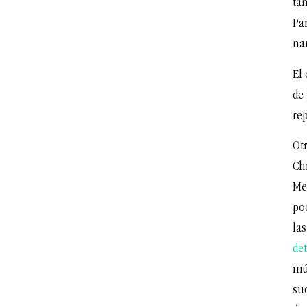
ta
Pa
na
El 
de
re
Otr
Ch
Me
po
la
de
mú
suc