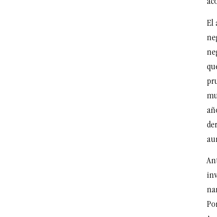
ac
El
ne
neg
que
pr
mu
añ
de
aun
Ant
in
na
Por