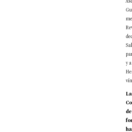
As
Gu
me
Rev
dec
Sal
pa
y 
He
vín
La
Co
de
fo
ha