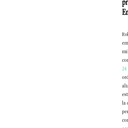
pr
Em
Ro
em
mi
co
24 
ord
al
est
la
pe
con