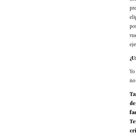
pre
el
po
vu
eje
¿U
Yo
no 
Ta
de
fa
Te
cr