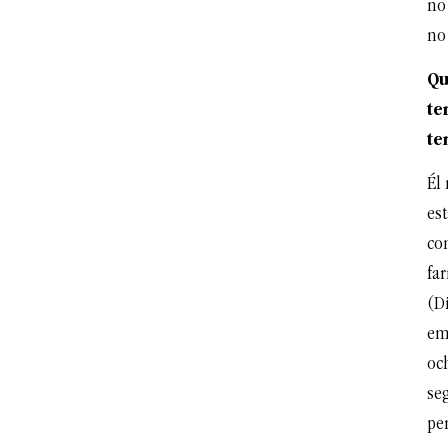
no 
no 
Qu
te
te
Él
est
co
fa
(D
em
och
se
pe