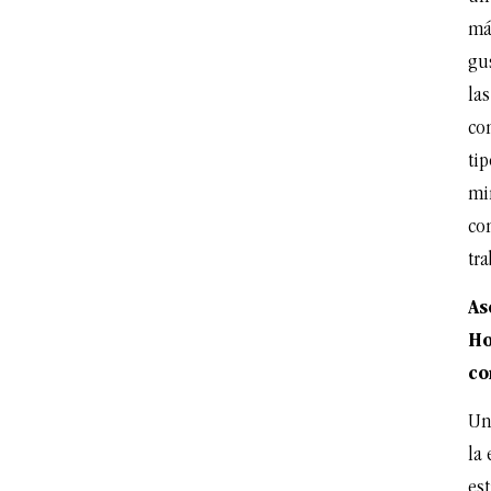
má
gu
las
co
ti
mi
co
tra
As
Ho
co
Un
la 
est