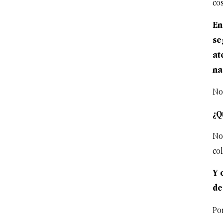
cos
En
se
at
na
No 
¿Q
No
co
Y 
de
Por