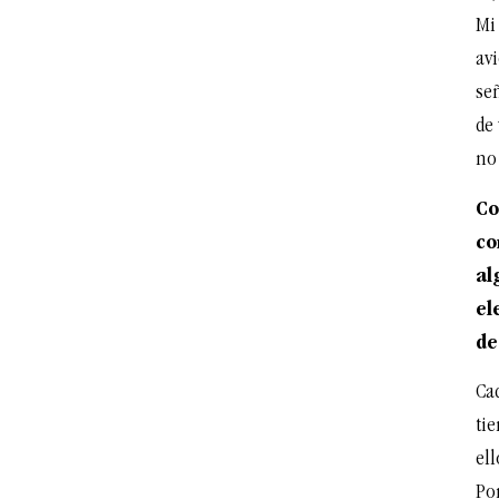
Mi
av
señ
de 
no
Co
co
al
el
de
Cad
tie
ell
Po