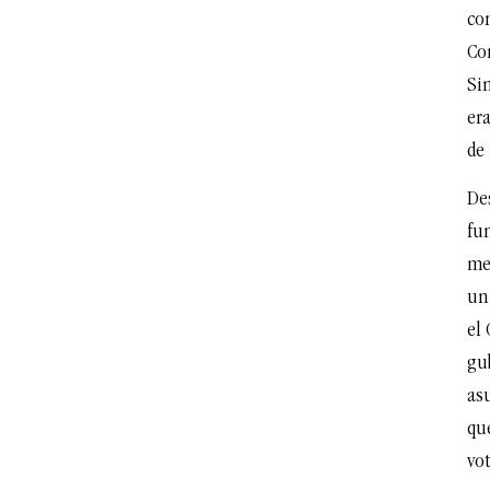
co
Co
Sin
er
de 
Des
fu
me
un 
el
gu
as
qu
vo