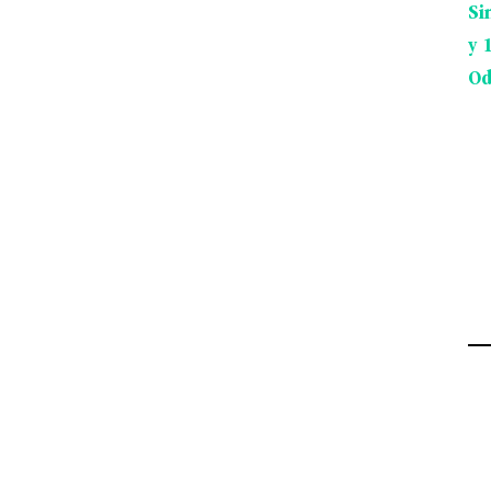
Si
y 
Od