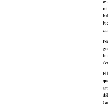
esc
mil
ha
lu
car
Pe
gra
fin
Ce
El
que
ac
dól
Ca