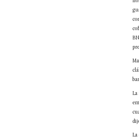
nor
gua
co
cof
BN
pre
Ma
clá
ba
La 
em
cua
dij
La 