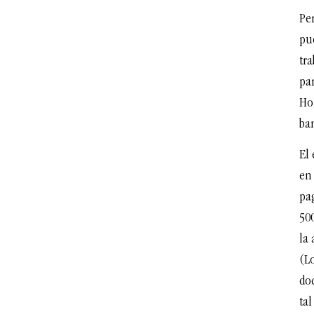
Pe
pue
tra
par
Ho
ba
El 
en
pa
500
la 
(L
do
tal