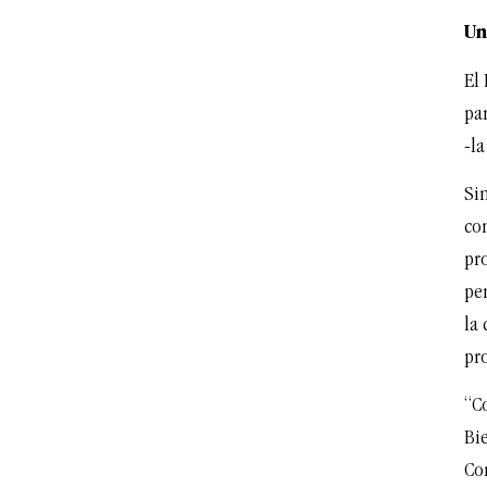
Un
El 
par
-la
Si
co
pro
pe
la 
pro
“C
Bie
Co