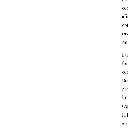
con
afi
obt
ca
min
La
fo
cor
De
pro
lín
Co
la
Au