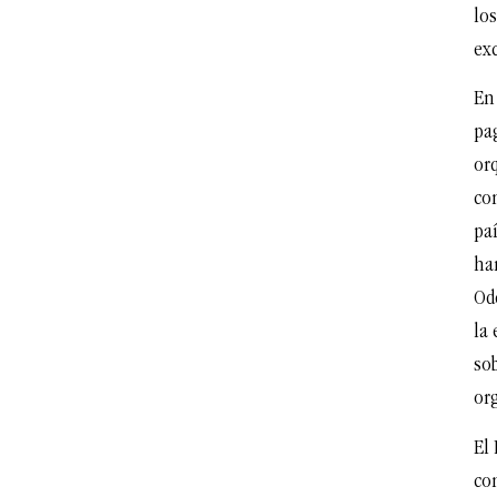
lo
ex
En
pa
or
co
pa
ha
Od
la
so
or
El 
co