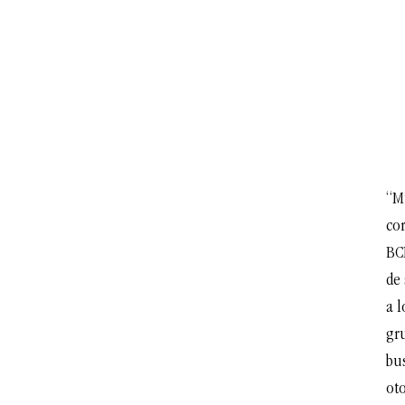
“M
co
BC
de 
a l
gru
bus
ot