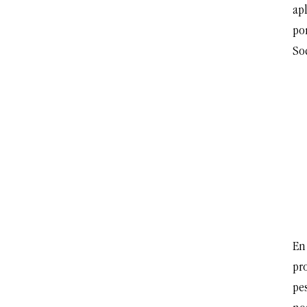
apl
po
So
En 
pro
pes