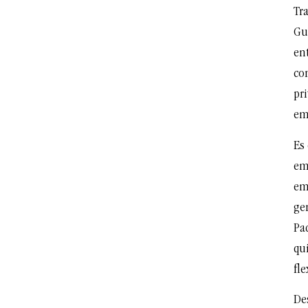
Tr
Gu
ent
co
pri
em
Es 
em
em
ge
Pad
qu
fle
De