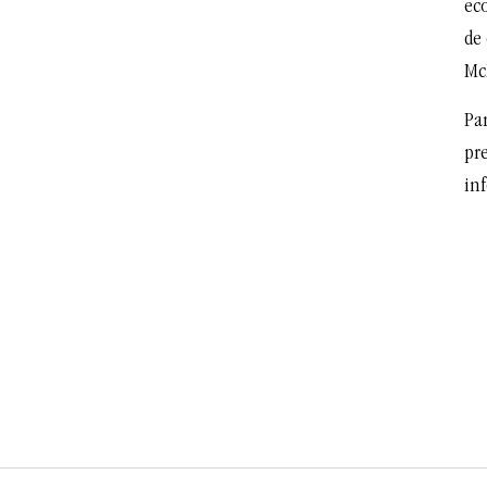
ec
de 
Mc
Par
pr
inf