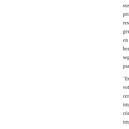
sus
pr
re
ge
en
be
seg
pa
“E
vot
ce
im
có
im