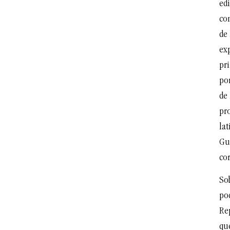
edi
con
de 
exp
pr
po
de 
pr
la
Gu
co
So
pod
Re
que