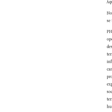
Aqu
No
se 
PN
op
de
ter
in
ca
pro
exp
soc
ter
hu