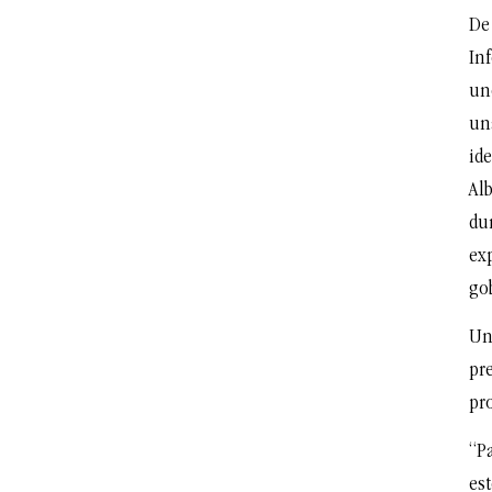
De 
In
uno
un
ide
Al
du
ex
go
Una
pr
pr
“Pa
est