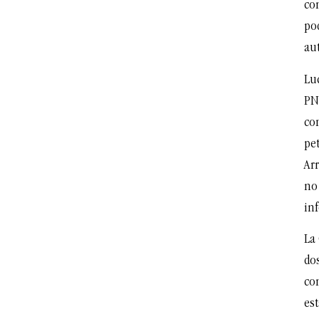
co
po
au
Lu
PN
co
pe
Ar
no
in
La
do
co
es