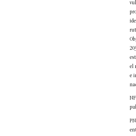
vu
pro
ide
ru
Obj
20
es
el 
e i
na
NF:
pu
PN
en