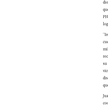
dio
que
PN
lo
“I
cu
mi
re
su 
vi
dis
qu
Ju
coo