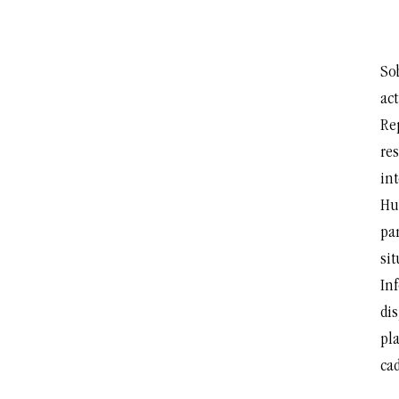
So
act
Re
re
in
Hu
par
sit
Inf
dis
pla
cad