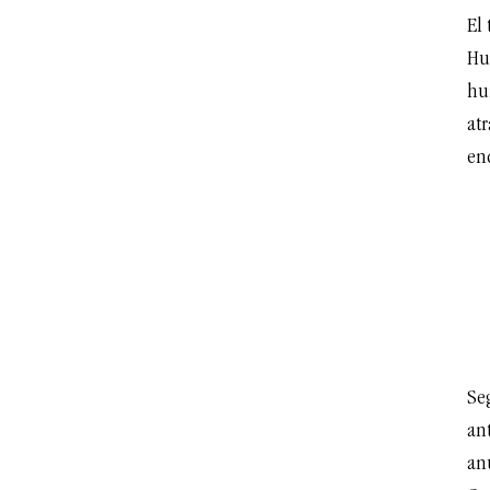
El
Hu
hu
atr
en
Seg
an
an