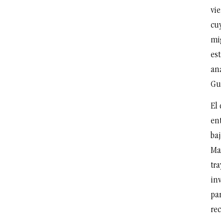
vi
cuy
mi
est
an
Gu
El
ent
ba
Ma
tra
in
pa
re