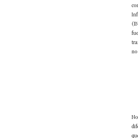
co
In
(I
fu
tr
no
No
dif
qu