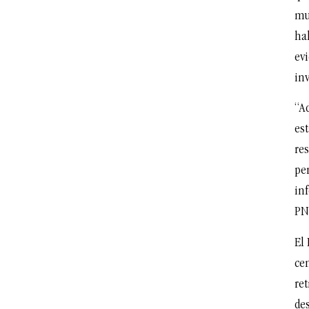
mu
ha
ev
in
“A
est
re
pe
inf
PN
El
ce
re
de