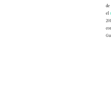
de
el
20
con
Gu