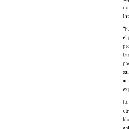
no
Int
“F
el 
pre
Lar
po
sal
ade
ex
La
ot
bl
go