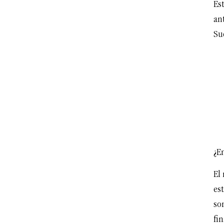
Es
ant
Su
¿E
El
est
so
fin