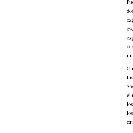
Fue
do
ex
eve
exp
co
im
Ca
In
So
el 
los
lo
cap