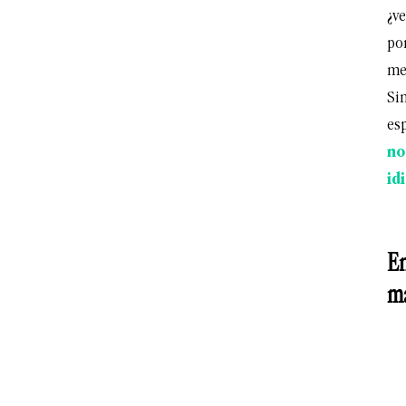
¿v
po
me
Si
es
no
id
En
ma