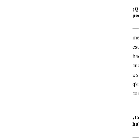
¿Q
pe
— 
me
es
ha
cu
a 
q’e
co
¿C
ha
— 