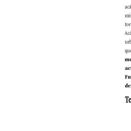
ac
mi
tor
Acá
ur
que
me
ac
Fu
de
Te