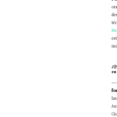
ora
de
téc
Me
es
in
¿Q
en
— 
fo
las
Au
Ci