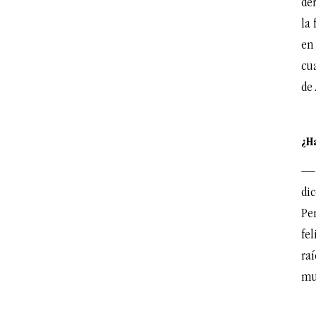
de
la
en 
cu
de
¿H
— 
dic
Pe
fel
raí
mu