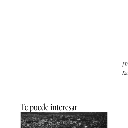
[Tr
Kat
Te puede interesar