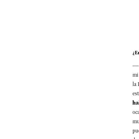
¿E
— 
m
la
es
ha
oc
mu
pu