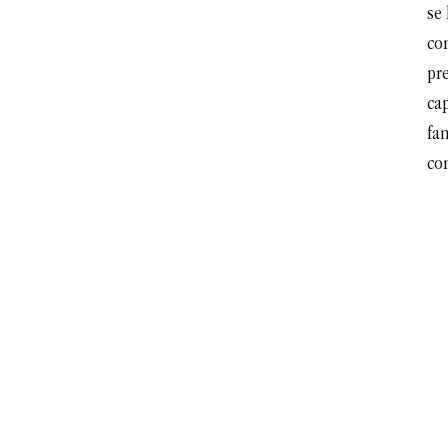
se
co
pre
cap
fam
co