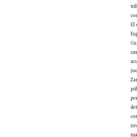
tr
con
El 
Es
Cu
cas
ac
ju
Za
pú
pe
de
co
inv
ma