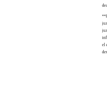
de
**
juz
ju
in
el
de