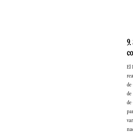
9.
co
El
rea
de
de 
de 
par
var
nac