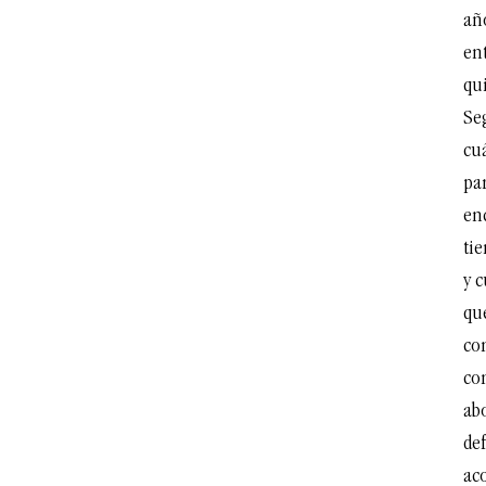
añ
en
qui
Se
cu
pa
enc
tie
y c
que
co
con
ab
de
aco