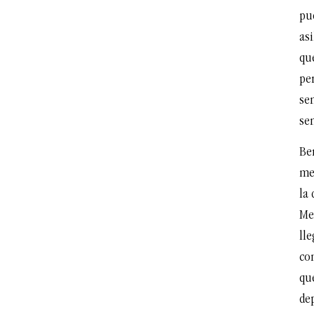
pu
as
qu
pe
sen
se
Be
me
la
Me
lle
com
que
de