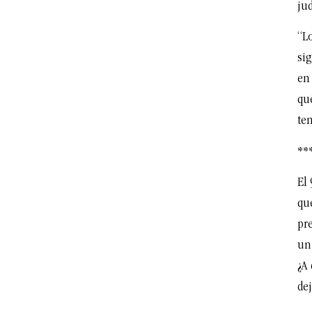
jud
“L
si
en
qué
te
**
El 
qu
pre
un 
¿A
dej