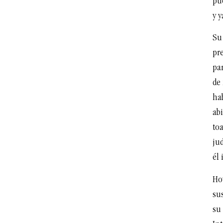
pu
y y
Su 
pr
par
de 
hab
abi
toa
jud
él
Ho
su
su