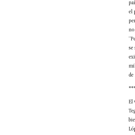
pa
el
pe
no
“P
se
exi
mi
de 
**
El 
Teg
bi
Ló