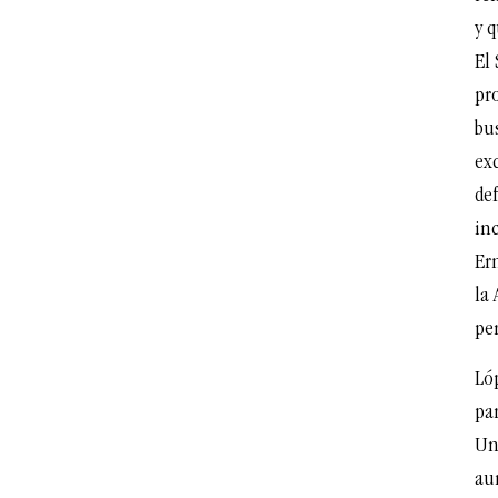
y 
El
pro
bus
ex
de
in
Er
la 
per
Ló
pa
Un
aun