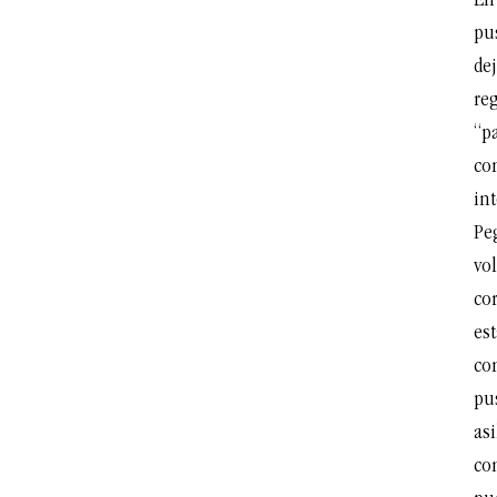
En
pu
dej
re
“p
co
in
Pe
vol
cor
es
con
pu
asi
com