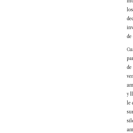
In
los
de
in
de 
Cu
par
de
ven
am
y l
le
su
sil
am