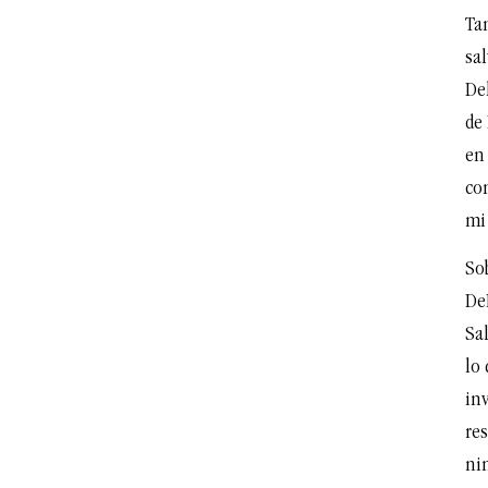
Ta
sa
Del
de
en 
con
mi 
Sob
DeL
Sa
lo 
inv
re
ni