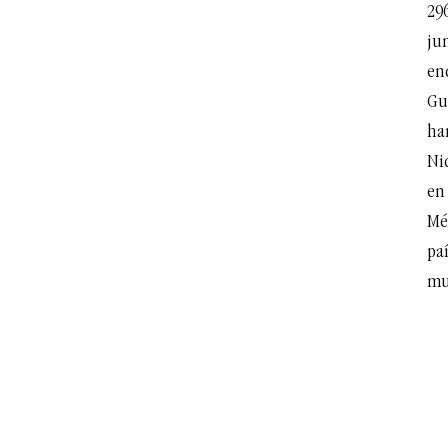
29
jun
en
Gu
ha
Ni
en
Méx
paí
mu