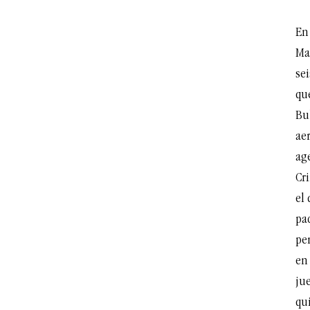
En
Mar
sei
qu
Bu
ae
ag
Cr
el 
pa
pe
en
jue
qu