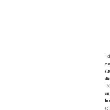
“El
cua
si
di
“M
en
la
se