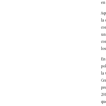
en 
Aq
la 
co
un
co
lo
En 
po
la 
Ce
pre
20
que