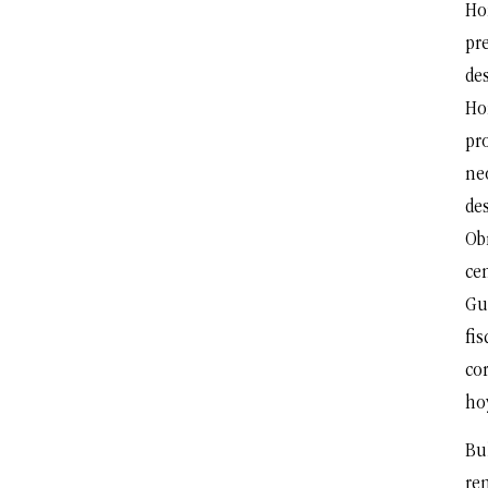
Ho
pr
de
Ho
pro
ne
de
Obr
ce
Gu
fis
cor
hoy
Bu
re