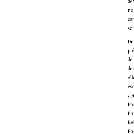
det
no
es
se
Del
pol
de
den
ell
esc
¿Q
Por
Ent
Re
Po