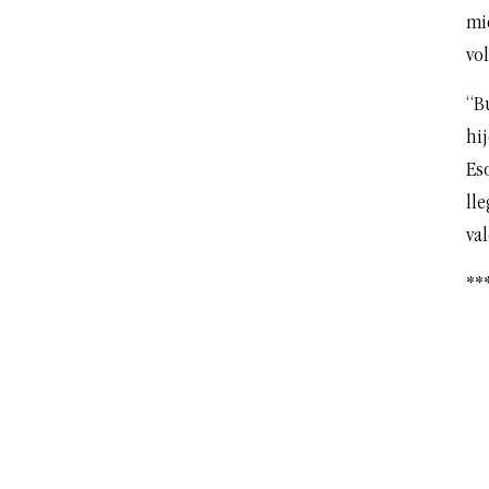
mi
vol
“B
hij
Es
lle
val
**