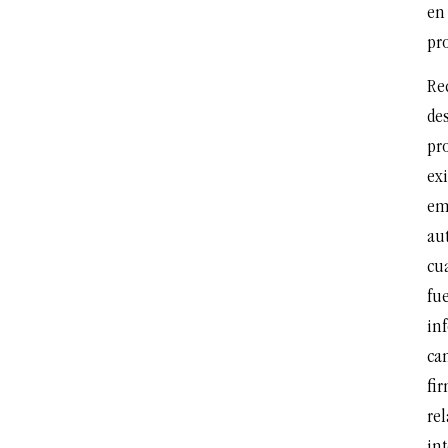
en
pr
Re
de
pr
exi
em
au
cu
fue
in
can
fi
rel
int