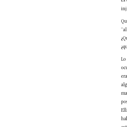
es 
inj
Qu
“al
¿Q
¿q
Lo 
ocu
era
al
ma
po
Ell
hab