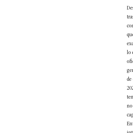
De
tra
con
que
ex
lo
ofi
gen
de 
20
ten
no 
cap
En
in