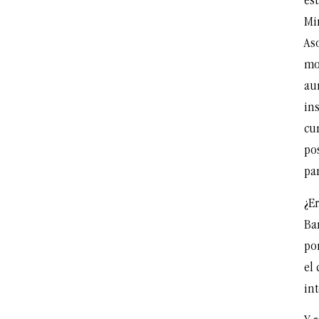
est
Mi
Aso
mo
aun
ins
cu
po
pa
¿Er
Ba
por
el 
int