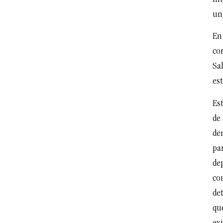
un
En 
co
Sa
es
Es
de 
de
pa
de
co
de
que