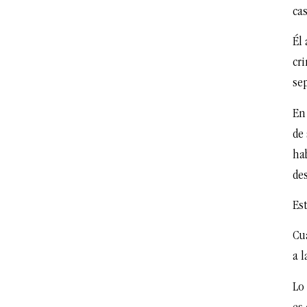
ca
Él
cri
se
En 
de
hab
de
Es
Cu
a 
Lo