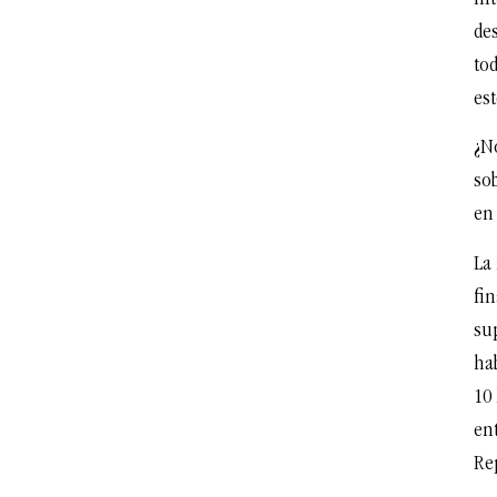
des
tod
est
¿N
so
en 
La
fin
su
hab
10 
ent
Re