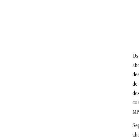
Us
ab
des
de 
de
cor
MP
Se
ab