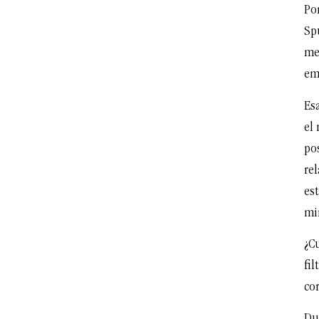
Por
Sp
me
em
Es
el 
po
re
es
mi
¿C
fil
co