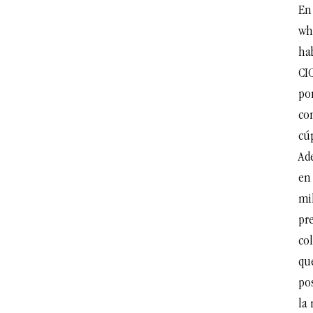
En 
wh
ha
CI
por
co
cúp
Ad
en
mil
pr
co
qu
po
la 