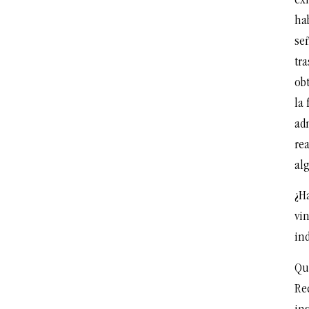
exi
hab
se
tra
obt
la 
adm
rea
al
¿H
vi
ind
Qu
Re