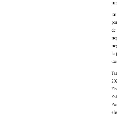
ju
Ent
par
de 
neg
ne
la 
Co
Ta
202
Fis
Es
Po
ele