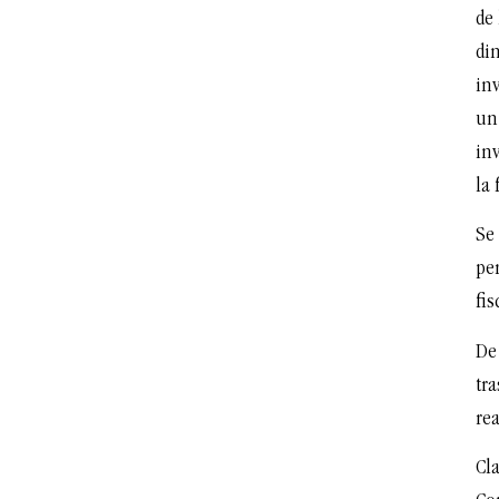
de 
di
inv
un
inv
la 
Se 
per
fis
De
tra
rea
Cla