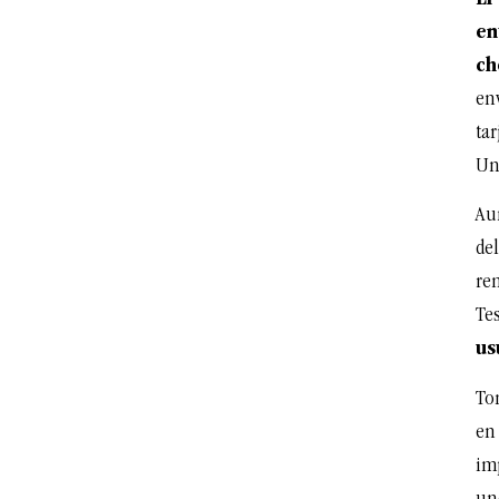
en
ch
en
tar
Un
Au
del
re
Te
us
To
en
im