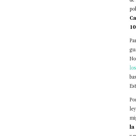
de
po
Ca
10
Par
gu
No-
lo
bas
Es
Po
ley
mi
la