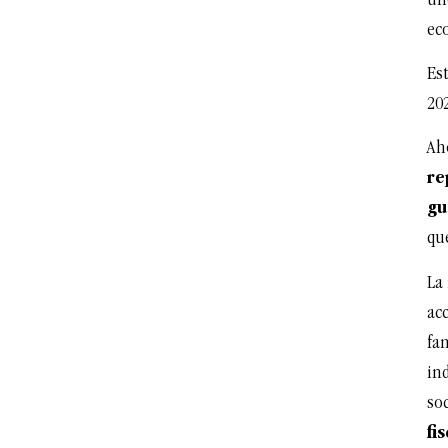
un
ec
Est
20
Ah
re
gu
qu
La
acc
fa
in
so
fi