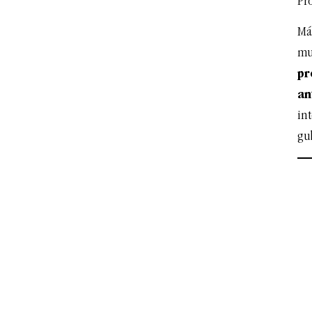
Pr
Más
mu
pr
an
int
gu