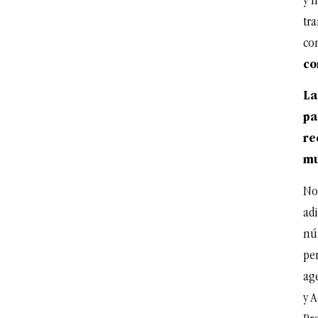
y 
tra
c
co
La
pa
re
mu
No
adi
nú
pe
ag
y A