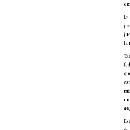
co
La 
pr
ju
la
Ta
fe
que
est
mi
co
se
Est