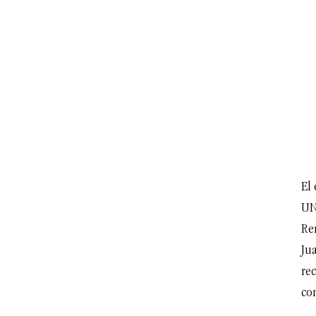
El 
UN
Re
Ju
rec
con