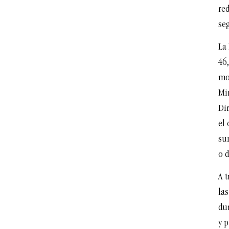
red
seg
La 
46,
mo
Min
Di
el 
sum
o 
A t
la
dur
y p