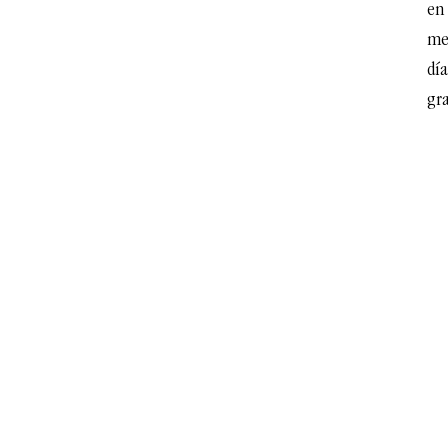
en 
me
dí
gr