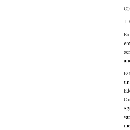
CO
1.
En
em
ser
añ
Es
un 
Ed
Co
Ag
va
me