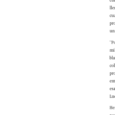
cu
lle
cua
pr
un
“P
mi
bl
col
pr
em
esa
Lu
He