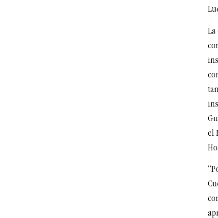
Lu
La
con
ins
co
ta
ins
Gu
el 
Hos
“Po
Cu
com
ap