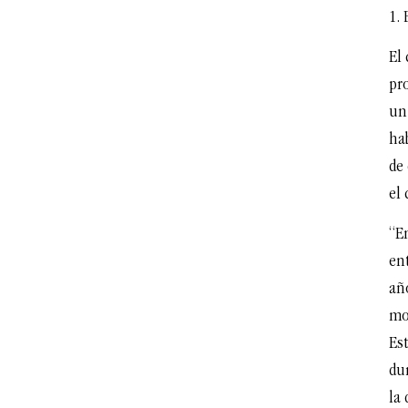
1.
El 
pr
un
hab
de
el 
“En
en
año
mo
Es
du
la 