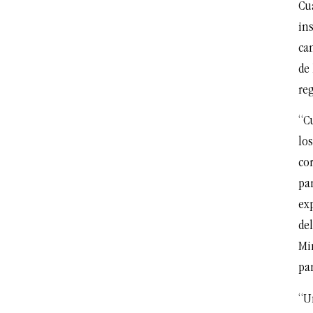
Cu
in
ca
de 
re
“C
los
cor
pa
ex
del
Min
pa
“Un