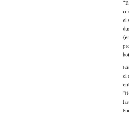
“T
co
el 
du
(en
pre
boi
Bar
el 
en
“N
las
Fu