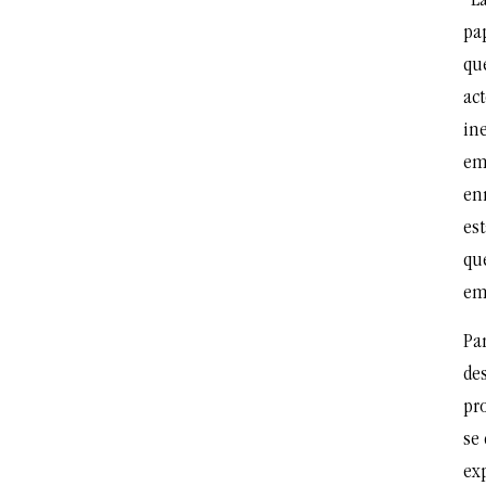
“L
pap
qu
ac
in
em
enr
est
qu
em
Pa
de
pro
se 
ex