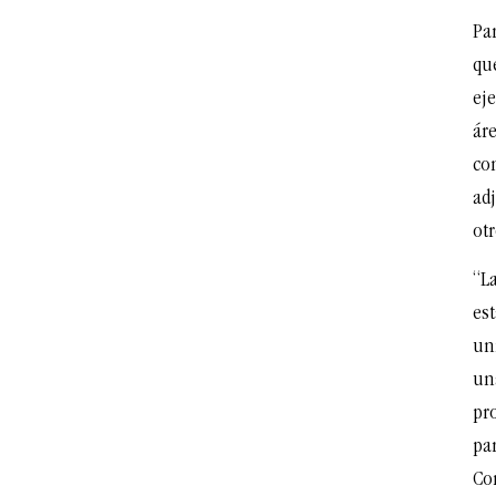
Pa
que
eje
ár
co
ad
otr
“La
est
un
una
pr
par
Co