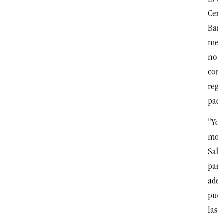
Ce
Bar
me
no
cor
re
pac
“Yo
mo
Sa
par
ade
pu
la