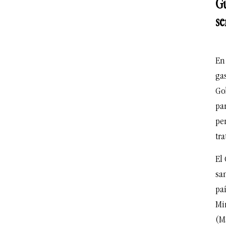
Gu
se
En
ga
Go
par
pe
tra
El
san
pa
Min
(M