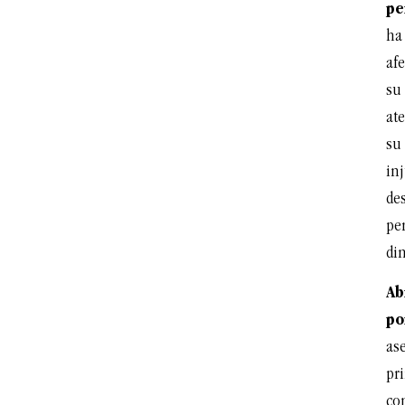
pe
ha 
afe
su
ate
su
inj
des
pe
din
Ab
po
as
pr
co