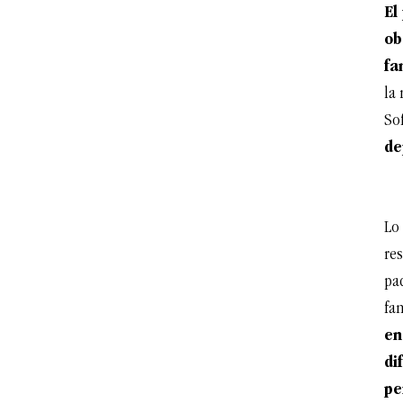
El
ob
fa
la 
Sof
de
Lo 
re
pad
fa
en
di
pe