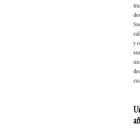
tra
de
Si
cal
y 
sin
un
dec
cu
Un
añ