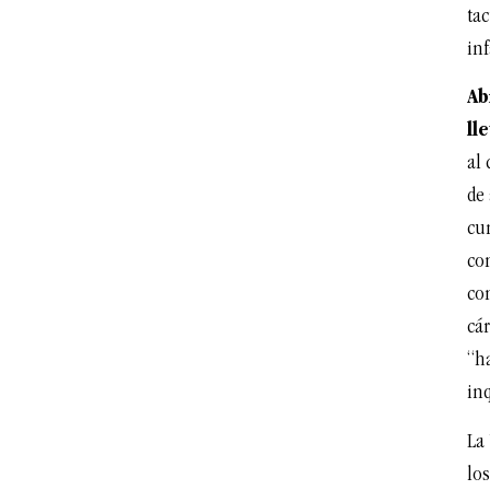
tac
inf
Ab
ll
al 
de 
cu
co
con
cár
“ha
inq
La
los