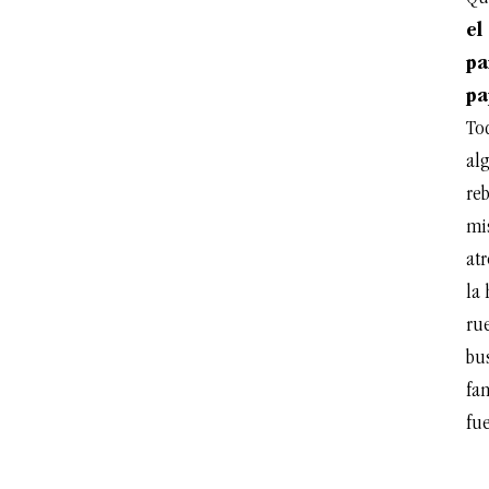
el
pa
pa
To
alg
reb
mi
atr
la 
rue
bus
fa
fu