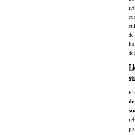
re
con
cui
de
ha 
de
Ll
su
El 
de
su
rel
pr