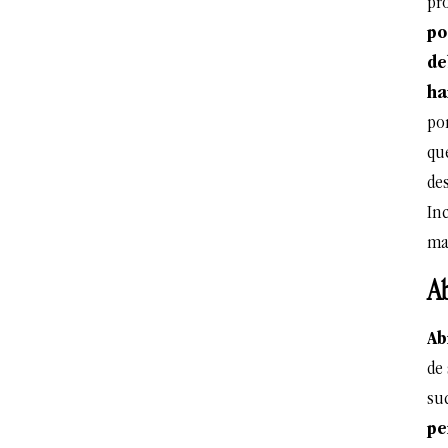
pr
po
de
ha
po
que
des
Inc
ma
Ab
Ab
de 
su
pe