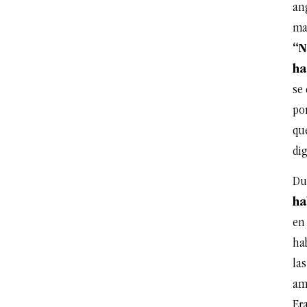
an
ma
“N
ha
se
po
qu
di
Du
ha
en
ha
las
ami
Er