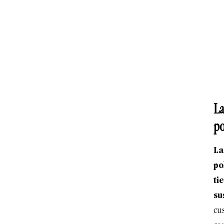
La
po
La
po
ti
su
cus