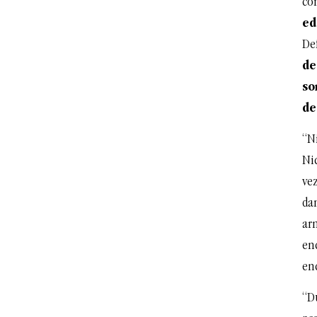
co
ed
De
de
so
de
“Ni
Ni
vez
da
ar
enc
en
“D