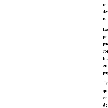
no 
de
no
Lo
pre
pad
co
tr
ent
pa
“Yo
que
vi
de