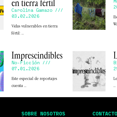
en tierra fértil
M
2
Carolina Gamazo
03.02.2026
Es
W
Vidas vulnerables en tierra
fértil:
Imprescindibles
L
No-Ficción
B
07.01.2026
2
Este especial de reportajes
Le
cuenta
SOBRE NOSOTROS
CONTACT