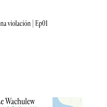
una violación | Ep01
Le Wachulew