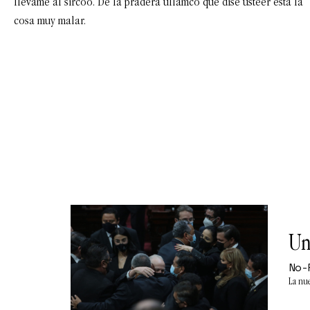
llevame al sircoo. De la pradera ullamco qué dise usteer está la
cosa muy malar.
Un
No-
La nue