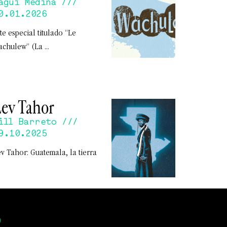
agui Medina
0.01.2026
te especial titulado “Le
achulew” (La
ev Tahor
ill Barreto
9.10.2025
v Tahor: Guatemala, la tierra
O