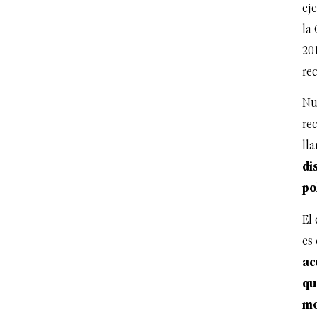
ej
la 
20
rec
Nu
rec
ll
di
po
El 
es
ac
qu
mo