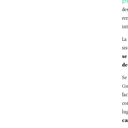
gr
de
re
in
La
si
se
de
Se 
Co
fac
cor
lug
ca