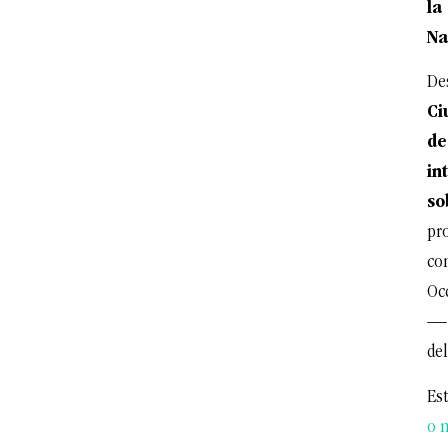
la
Na
De
Ci
de
in
so
pr
co
Oc
— 
del
Est
o 