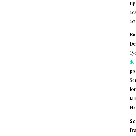
ri
ada
ac
En
Des
19
de
pro
Ser
for
Min
Na
Se
fr