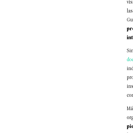
vi
las
Gu
pr
in
Si
do
in
pr
ins
co
Má
or
pi