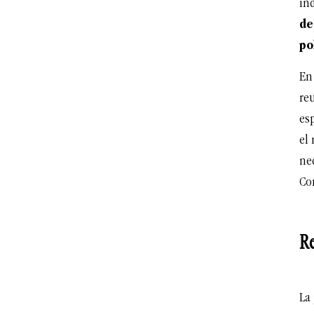
in
de
po
En
re
es
el
nec
Co
Re
La