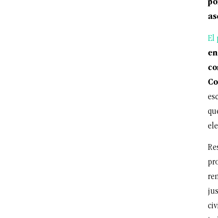
po
as
El 
en
co
Co
es
que
ele
Res
pro
re
jus
civ