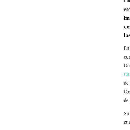
hac
esc
im
co
la
En
con
Gu
Ci
de 
Co
de 
Su
cu