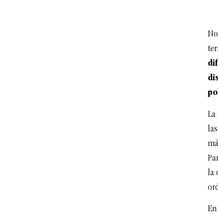
No
te
di
di
po
La 
las
má
Pa
la
ord
En