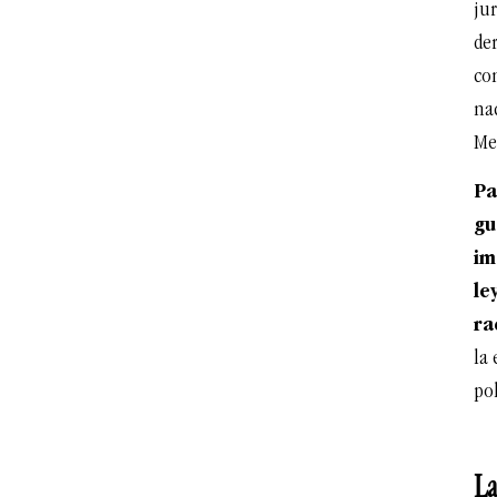
jur
der
co
na
Me
Pa
gu
im
le
ra
la 
pol
La