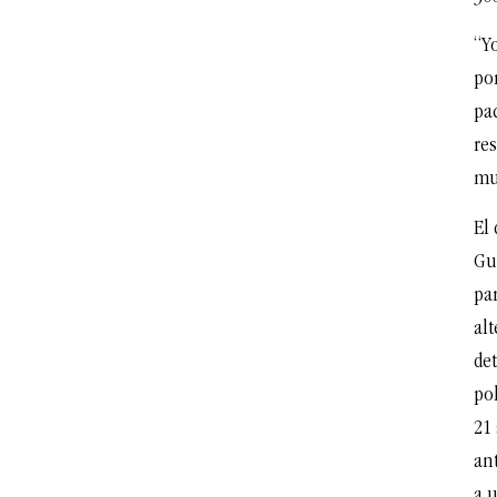
“Y
po
pac
re
mu
El 
Gu
pa
alt
de
po
21
an
a 