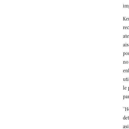
imp
Ke
rec
at
ais
po
no 
en
uti
le 
pa
“N
de
as