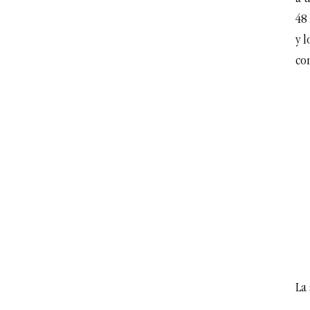
48 
y l
co
La