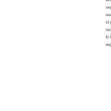
Ke
esq
sue
el
ojo
le 
se