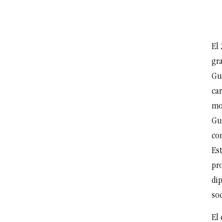
El 
gr
Gu
ca
mov
Gu
co
Es
pr
dip
soc
El 