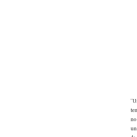
“U
te
no
un