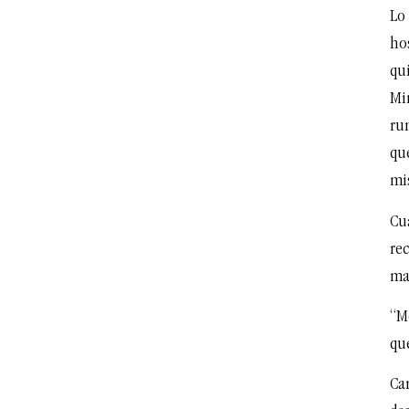
Lo
ho
qui
Mi
ru
que
mi
Cua
re
ma
“Me
que
Car