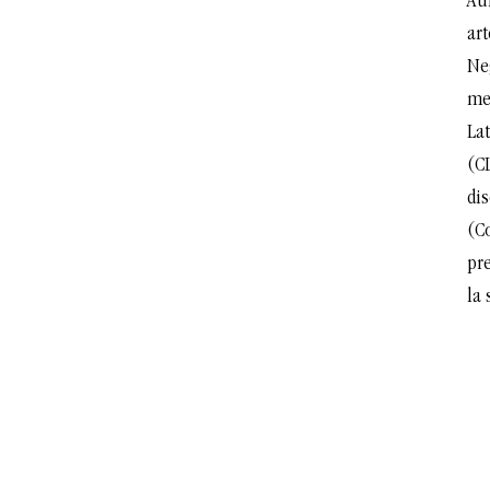
Aun
art
Ne
me
La
(CL
dis
(C
pr
la 