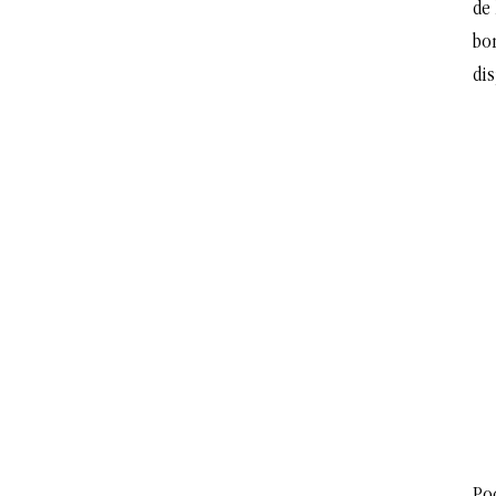
de 
bo
dis
Po