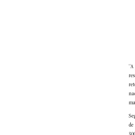
“A 
res
re
na
ma
Seg
de 
30