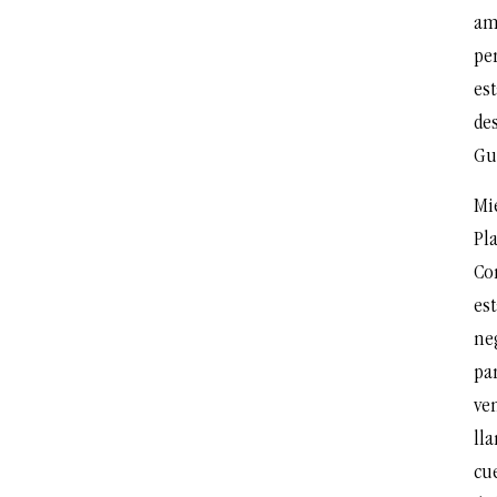
am
per
est
de
Gu
Mi
Pla
Co
est
neg
pa
ven
lla
cu