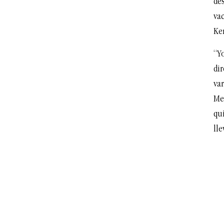
de
vac
Ke
“Yo
dir
var
Me
qu
lle