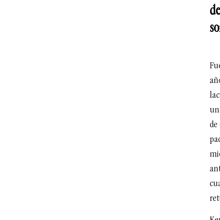
de
so
Fu
añ
la
un
de 
pa
mi
an
cu
re