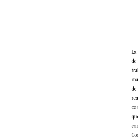
La
de
tra
man
de 
re
co
qu
co
Con