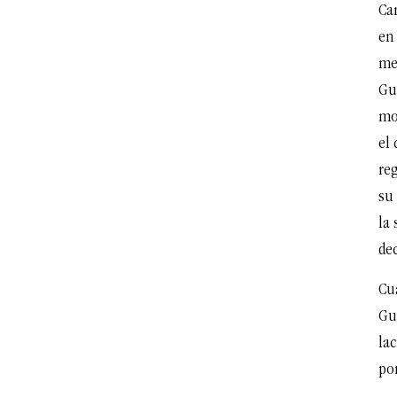
Car
en
med
Gu
mo
el
reg
su
la 
dec
Cua
Gu
la
po