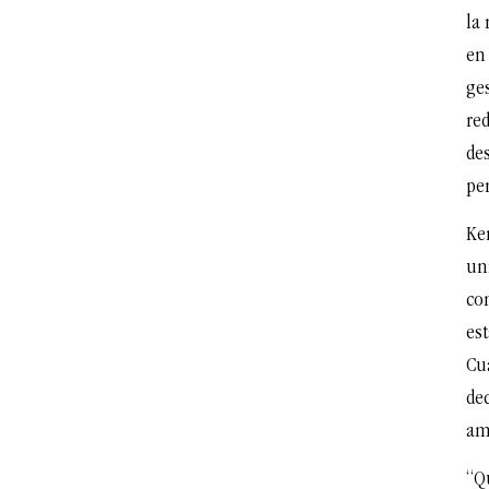
la
en 
ges
re
des
per
Ke
uni
co
est
Cu
de
am
“Q