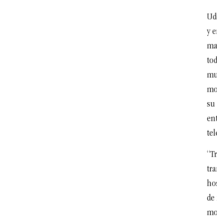
Ud
y 
mas
tod
mu
mo
su 
en
tel
“Tr
tr
hos
de
mo