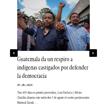
aloría
Guatemala da un respiro a
Las grie
o
indígenas castigados por defender
migrator
la democracia
07.08.2026
odistas Oswaldo
Los programas d
07.08.2026
 el rol político
a las deudas, l
Tras 469 días en prisión preventiva, Luis Pacheco y Héctor
irregular. Per
Chaclán dejaron este miércoles 5 de agosto el centro penitenciario
Mariscal Zavala …