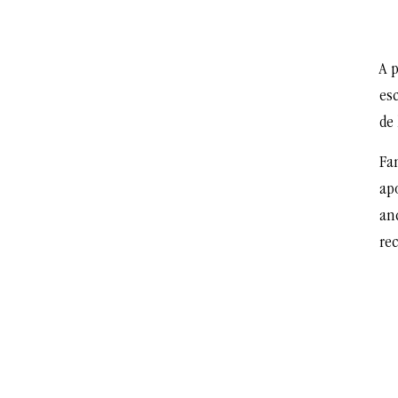
A 
esc
de 
Fa
apo
an
rec