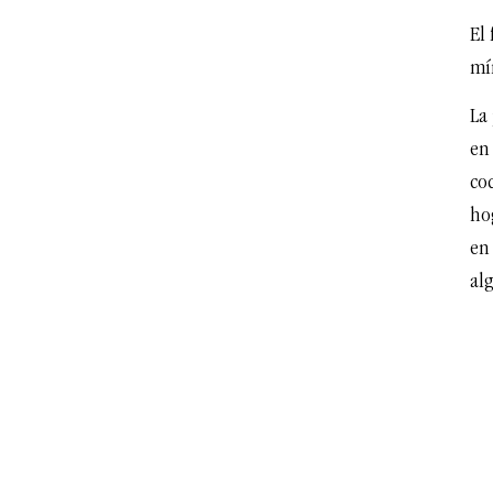
El 
mí
La 
en 
coc
hog
en 
al