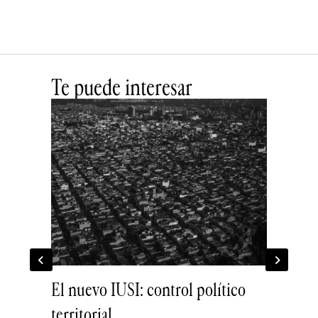
Te puede interesar
El nuevo IUSI: control político
El volcá
territorial