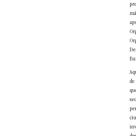
pr
má
ap
Or
Or
De
Eu
Aqu
de
que
se
pe
ci
in