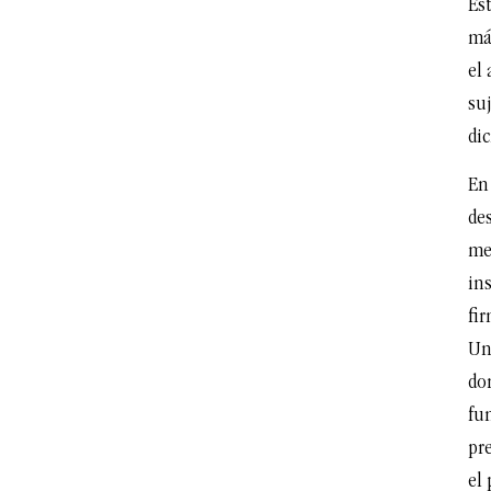
Est
más
el 
suj
di
En 
des
me
ins
fir
Un
do
fu
pr
el 