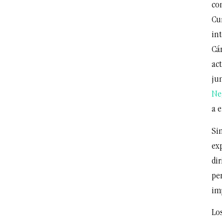
com
Cu
in
Cá
act
jun
Ne
a 
Si
ex
dir
pe
im
Lo