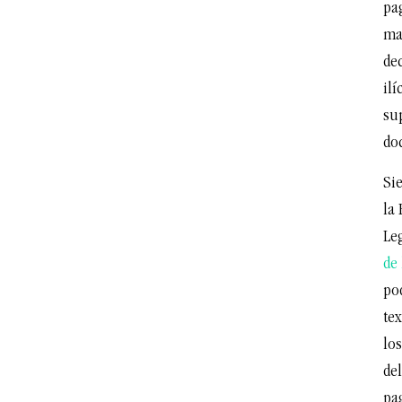
pa
ma
dec
ilí
su
do
Sie
la
Le
de 
po
tex
lo
del
pag