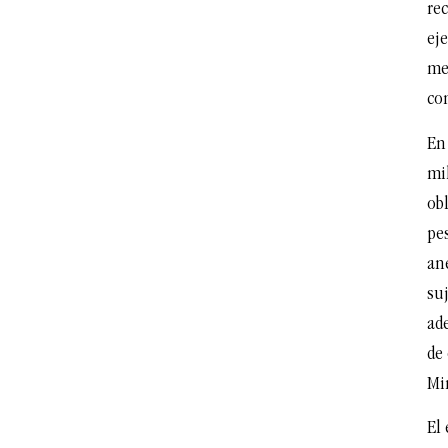
rec
eje
me
co
En
mi
obl
pe
an
su
ad
de 
Mi
El