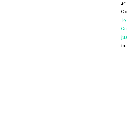
ac
Co
16
Gus
jus
ind