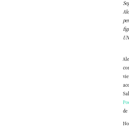
Seg
Ale
per
fig
UN
Al
co
vi
ac
Sa
Po
de
No