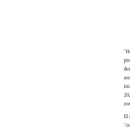
“Ho
pr
de
anu
ini
20
cor
El
“co