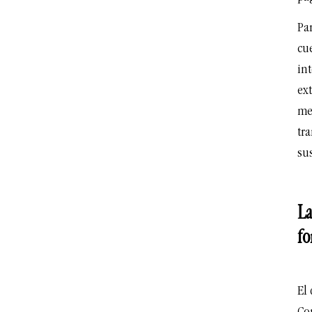
Pa
cue
in
ex
me
tra
su
La
fo
El 