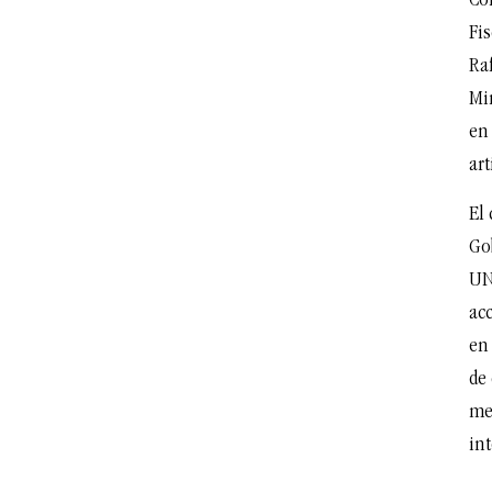
Con
Fis
Raf
Min
en
art
El 
Go
UN
ac
en
de
me
in