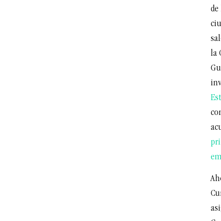
de 
ci
sal
la
Gu
in
Es
co
acu
pri
em
Aho
Cur
asi