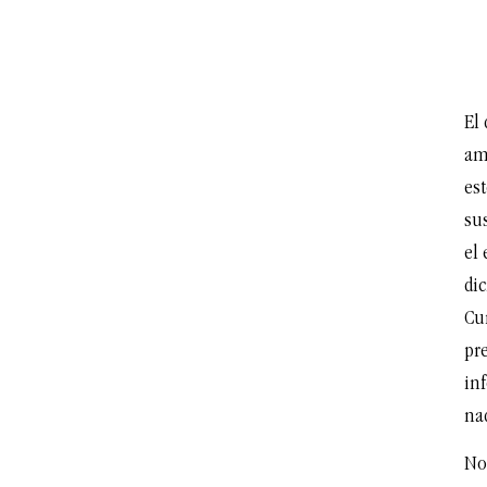
El
amb
est
su
el
di
Cu
pre
in
na
No