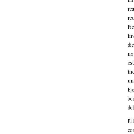
En
re
reu
Fic
inv
di
no
es
in
un
Eje
ben
de
El
cor