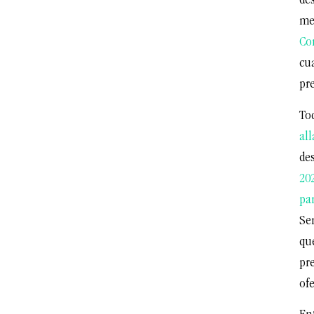
des
me
Co
cu
pr
To
al
de
20
pa
Se
qu
pr
ofe