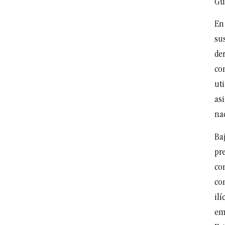
Gu
En
su
de
con
ut
as
na
Ba
pre
co
co
ilí
em