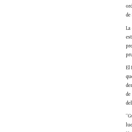
or
de 
La 
es
pr
pr
El 
qu
den
de
de
“Gu
lu